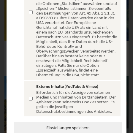
die Optionen „Statistiken“ auswählen und auf
„Speichern“ klicken, stimmen Sie ebenfalls
den Bestimmungen von Art. 49 Abs. 1 S.1 lit.
a DSGVO zu. Ihre Daten werden dann in der
USA verarbeitet. Der Europäische
Gerichtshof hat die USA als ein Land mit
einem nach EU-Standards unzureichenden
Datenschutzniveau eingestuft. Es besteht die
Möglichkeit, dass Ihre Daten durch die US-
Behörde zu Kontroll- und
Davis Cup
Terra Wortmann Open 2027
Überwachungszwecken verarbeitet werden.
Darüber hinaus besteht keine oder nur
Tickets ab € 44,75
Tickets ab € 30,83
erschwert die Möglichkeit Rechtsbehelf
einzulegen. Falls Sie nur die Option
Tickets
Tickets
„Essenziell“ auswählen, findet eine
Übermittlung in die USA nicht statt.
Externe Inhalte (YouTube & Vimeo)
Erforderlich für die Anzeige von externen
Medien und Inhalten von Drittanbietern. Der
Anbieter kann seinerseits Cookies setzen. Es
gelten die jeweiligen
Datenschutzbestimmungen des Anbieters.
Einstellungen speichern