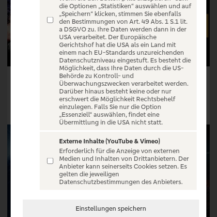
die Optionen „Statistiken“ auswählen und auf
„Speichern“ klicken, stimmen Sie ebenfalls
den Bestimmungen von Art. 49 Abs. 1 S.1 lit.
a DSGVO zu. Ihre Daten werden dann in der
USA verarbeitet. Der Europäische
Gerichtshof hat die USA als ein Land mit
einem nach EU-Standards unzureichenden
Datenschutzniveau eingestuft. Es besteht die
Möglichkeit, dass Ihre Daten durch die US-
Behörde zu Kontroll- und
We Love MMA - Mixed Martial Arts
BOXEN im NORDEN - Hamburg feiert Boxen
Überwachungszwecken verarbeitet werden.
Darüber hinaus besteht keine oder nur
Tickets ab € 117,95
Tickets ab € 42,85
erschwert die Möglichkeit Rechtsbehelf
einzulegen. Falls Sie nur die Option
Tickets
Tickets
„Essenziell“ auswählen, findet eine
Übermittlung in die USA nicht statt.
Externe Inhalte (YouTube & Vimeo)
Erforderlich für die Anzeige von externen
Medien und Inhalten von Drittanbietern. Der
Anbieter kann seinerseits Cookies setzen. Es
gelten die jeweiligen
Datenschutzbestimmungen des Anbieters.
Einstellungen speichern