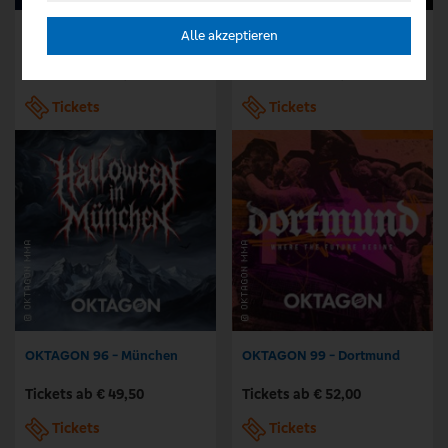
OKTAGON 94 - Frankfurt
KOK 130
Alle akzeptieren
Tickets ab € 49,50
Tickets ab € 35,00
Tickets
Tickets
OKTAGON 96 - München
OKTAGON 99 - Dortmund
Tickets ab € 49,50
Tickets ab € 52,00
Tickets
Tickets