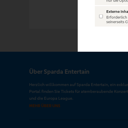
nur die Opti
Externe Inha
Erforderlich
seinerseits 
Über Sparda Entertain
Herzlich willkommen auf Sparda Entertain, ein exklu
Portal finden Sie Tickets für atemberaubende Konze
und die Europa League.
MEHR ÜBER UNS