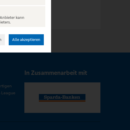
 Anbieter kann
ieters.
n
Alle akzeptieren
In Zusammenarbeit mit
rtigen
s League