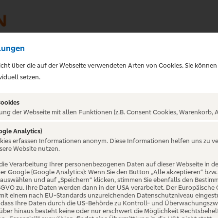
lungen
sicht über die auf der Webseite verwendeten Arten von Cookies. Sie können
iduell setzen.
Cookies
ung der Webseite mit allen Funktionen (z.B. Consent Cookies, Warenkorb, A
ogle Analytics)
ALTUNG NICHT GEFUNDE
okies erfassen Informationen anonym. Diese Informationen helfen uns zu v
sere Website nutzen.
die Verarbeitung Ihrer personenbezogenen Daten auf dieser Webseite in 
er Google (Google Analytics): Wenn Sie den Button „Alle akzeptieren“ bzw.
“ auswählen und auf „Speichern“ klicken, stimmen Sie ebenfalls den Bestim
 DSGVO zu. Ihre Daten werden dann in der USA verarbeitet. Der Europäische
 mit einem nach EU-Standards unzureichenden Datenschutzniveau eingestuf
, dass Ihre Daten durch die US-Behörde zu Kontroll- und Überwachungszw
ber hinaus besteht keine oder nur erschwert die Möglichkeit Rechtsbehelf 