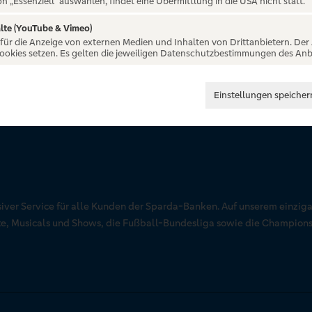
on „Essenziell“ auswählen, findet eine Übermittlung in die USA nicht statt.
lte (YouTube & Vimeo)
 für die Anzeige von externen Medien und Inhalten von Drittanbietern. Der
Cookies setzen. Es gelten die jeweiligen Datenschutzbestimmungen des Anb
Einstellungen speicher
siver Service für alle Kunden der Sparda-Banken. Auf unserem einziga
rte, Musicals und Shows, die Fußball-Bundesliga sowie die Champion