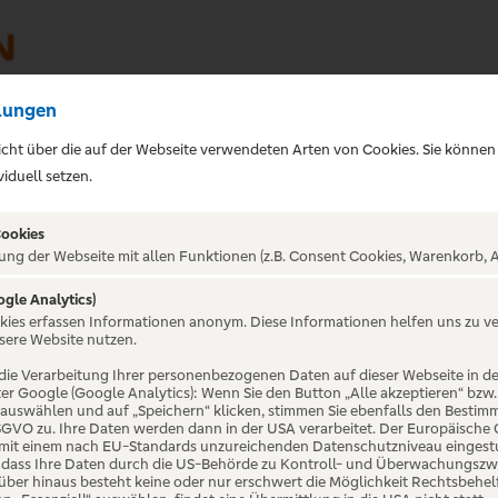
lungen
sicht über die auf der Webseite verwendeten Arten von Cookies. Sie können
iduell setzen.
Cookies
ung der Webseite mit allen Funktionen (z.B. Consent Cookies, Warenkorb, A
ogle Analytics)
ALTUNG NICHT GEFUNDE
okies erfassen Informationen anonym. Diese Informationen helfen uns zu v
sere Website nutzen.
die Verarbeitung Ihrer personenbezogenen Daten auf dieser Webseite in 
er Google (Google Analytics): Wenn Sie den Button „Alle akzeptieren“ bzw.
“ auswählen und auf „Speichern“ klicken, stimmen Sie ebenfalls den Bestim
 DSGVO zu. Ihre Daten werden dann in der USA verarbeitet. Der Europäische
 mit einem nach EU-Standards unzureichenden Datenschutzniveau eingestuf
, dass Ihre Daten durch die US-Behörde zu Kontroll- und Überwachungszw
ber hinaus besteht keine oder nur erschwert die Möglichkeit Rechtsbehelf 