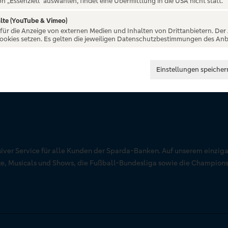
on „Essenziell“ auswählen, findet eine Übermittlung in die USA nicht statt.
lte (YouTube & Vimeo)
 für die Anzeige von externen Medien und Inhalten von Drittanbietern. Der
Cookies setzen. Es gelten die jeweiligen Datenschutzbestimmungen des Anb
Einstellungen speicher
siver Service für alle Kunden der Sparda-Banken. Auf unserem einziga
rte, Musicals und Shows, die Fußball-Bundesliga sowie die Champion