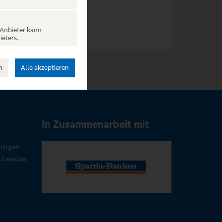
 Anbieter kann
ieters.
n
Alle akzeptieren
In Zusammenarbeit mit
rtigen
s League