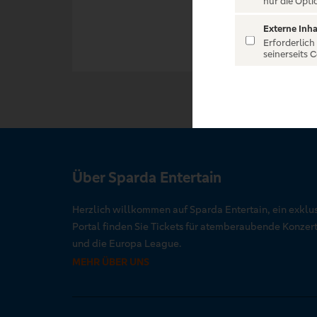
nur die Opti
Externe Inha
Erforderlich
seinerseits 
Über Sparda Entertain
Herzlich willkommen auf Sparda Entertain, ein exklu
Portal finden Sie Tickets für atemberaubende Konze
und die Europa League.
MEHR ÜBER UNS