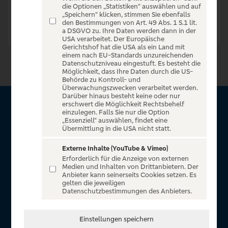
die Optionen „Statistiken“ auswählen und auf
„Speichern“ klicken, stimmen Sie ebenfalls
den Bestimmungen von Art. 49 Abs. 1 S.1 lit.
a DSGVO zu. Ihre Daten werden dann in der
USA verarbeitet. Der Europäische
Gerichtshof hat die USA als ein Land mit
einem nach EU-Standards unzureichenden
Datenschutzniveau eingestuft. Es besteht die
Möglichkeit, dass Ihre Daten durch die US-
Behörde zu Kontroll- und
Überwachungszwecken verarbeitet werden.
Darüber hinaus besteht keine oder nur
erschwert die Möglichkeit Rechtsbehelf
Über Sparda Entertain
einzulegen. Falls Sie nur die Option
„Essenziell“ auswählen, findet eine
Übermittlung in die USA nicht statt.
Herzlich willkommen auf Sparda Entertain, ein exklusiver
Service für alle Kunden der Sparda-Banken. Auf unserem
Externe Inhalte (YouTube & Vimeo)
Erforderlich für die Anzeige von externen
einzigartigen Portal finden Sie Tickets für atemberaubende
Medien und Inhalten von Drittanbietern. Der
Konzerte, Musicals und Shows, die Fußball-Bundesliga sowie
Anbieter kann seinerseits Cookies setzen. Es
gelten die jeweiligen
die Champions League und die Europa League.
Datenschutzbestimmungen des Anbieters.
MEHR ÜBER UNS
Einstellungen speichern
In Zusammenarbeit mit