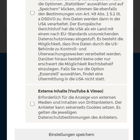
die Optionen „Statistiken“ auswählen und auf
„Speichern“ klicken, stimmen Sie ebenfalls
den Bestimmungen von Art. 49 Abs. 1 S.1 lit.
a DSGVO zu. Ihre Daten werden dann in der
USA verarbeitet. Der Europäische
Gerichtshof hat die USA als ein Land mit
einem nach EU-Standards unzureichenden
Datenschutzniveau eingestuft. Es besteht die
Möglichkeit, dass Ihre Daten durch die US-
Behörde zu Kontroll- und
Überwachungszwecken verarbeitet werden.
Darüber hinaus besteht keine oder nur
erschwert die Möglichkeit Rechtsbehelf
Über Sparda Entertain
einzulegen. Falls Sie nur die Option
„Essenziell“ auswählen, findet eine
Übermittlung in die USA nicht statt.
Herzlich willkommen auf Sparda Entertain, ein exklusiver
Service für alle Kunden der Sparda-Banken. Auf unserem
Externe Inhalte (YouTube & Vimeo)
Erforderlich für die Anzeige von externen
einzigartigen Portal finden Sie Tickets für atemberaubende
Medien und Inhalten von Drittanbietern. Der
Konzerte, Musicals und Shows, die Fußball-Bundesliga sowie
Anbieter kann seinerseits Cookies setzen. Es
gelten die jeweiligen
die Champions League und die Europa League.
Datenschutzbestimmungen des Anbieters.
MEHR ÜBER UNS
Einstellungen speichern
In Zusammenarbeit mit