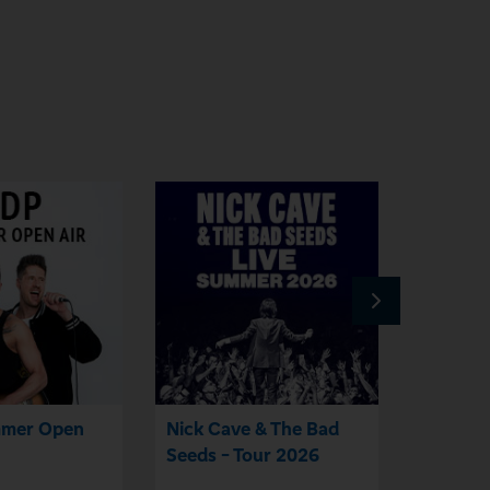
mmer Open
Nick Cave & The Bad
Mark Fo
Seeds - Tour 2026
Shows 