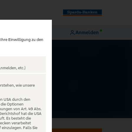
Anmelden
 Ihre Einwilligung zu den
nmelden, etc.)
erstehen, wie unsere
den USA durch den
 die Optionen
mungen von Art. 49 Abs.
 Gerichtshof hat die USA
t. Es besteht die
ecken verarbeitet
einzulegen. Falls Sie