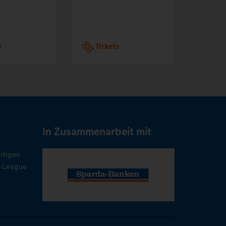
s
Tickets
Tic
In Zusammenarbeit mit
rtigen
s League