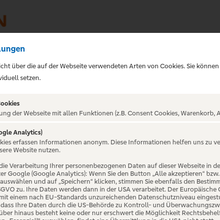
lungen
sicht über die auf der Webseite verwendeten Arten von Cookies. Sie können
iduell setzen.
Cookies
ung der Webseite mit allen Funktionen (z.B. Consent Cookies, Warenkorb, A
vi Tributeband
ogle Analytics)
okies erfassen Informationen anonym. Diese Informationen helfen uns zu v
sere Website nutzen.
rück
die Verarbeitung Ihrer personenbezogenen Daten auf dieser Webseite in 
er Google (Google Analytics): Wenn Sie den Button „Alle akzeptieren“ bzw.
“ auswählen und auf „Speichern“ klicken, stimmen Sie ebenfalls den Bestim
 DSGVO zu. Ihre Daten werden dann in der USA verarbeitet. Der Europäische
 mit einem nach EU-Standards unzureichenden Datenschutzniveau eingestuf
, dass Ihre Daten durch die US-Behörde zu Kontroll- und Überwachungszw
ber hinaus besteht keine oder nur erschwert die Möglichkeit Rechtsbehelf 