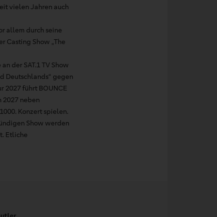
seit vielen Jahren auch
r allem durch seine
er Casting Show „The
 an der SAT.1 TV Show
and Deutschlands“ gegen
Tour 2027 führt BOUNCE
n 2027 neben
000. Konzert spielen.
 stündigen Show werden
. Etliche
utler