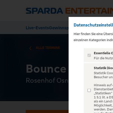
Datenschutzeinstel
Live-Events
Gewinnspiele
Über uns
Hier finden Sie eine Über
);">
einzelnen Kategorien indiv
ALLE TERMINE
Essentielle 
Für die Nutz
Bounce - Bon Jo
Statistik (Go
Statistik Co
Besucher un
Rosenhof Osnabrück, Osnab
Hinweis auf 
Dienstanbiet
„Statistiken
1 S.1 lit. a
als ein Land
Möglichkeit
werden. Darü