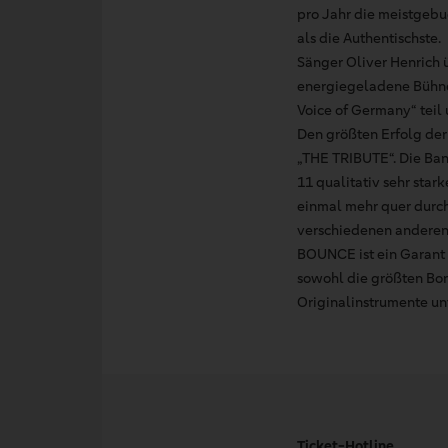
pro Jahr die meistgebuc
als die Authentischste.
Sänger Oliver Henrich 
energiegeladene Bühne
Voice of Germany“ teil 
Den größten Erfolg der
„THE TRIBUTE“. Die Ban
11 qualitativ sehr star
einmal mehr quer durc
verschiedenen anderen 
BOUNCE ist ein Garant 
sowohl die größten Bon 
Originalinstrumente un
Ticket-Hotline