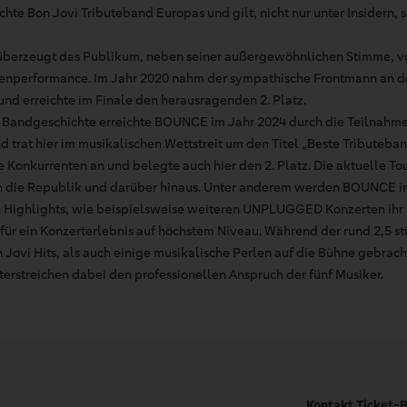
hte Bon Jovi Tributeband Europas und gilt, nicht nur unter Insidern, 
überzeugt das Publikum, neben seiner außergewöhnlichen Stimme, vo
nperformance. Im Jahr 2020 nahm der sympathische Frontmann an d
und erreichte im Finale den herausragenden 2. Platz.
 Bandgeschichte erreichte BOUNCE im Jahr 2024 durch die Teilnahme
d trat hier im musikalischen Wettstreit um den Titel „Beste Tributeb
ke Konkurrenten an und belegte auch hier den 2. Platz. Die aktuelle 
h die Republik und darüber hinaus. Unter anderem werden BOUNCE i
Highlights, wie beispielsweise weiteren UNPLUGGED Konzerten ihr 1
für ein Konzerterlebnis auf höchstem Niveau. Während der rund 2,5
Jovi Hits, als auch einige musikalische Perlen auf die Bühne gebracht
terstreichen dabei den professionellen Anspruch der fünf Musiker.
Kontakt Ticket-B