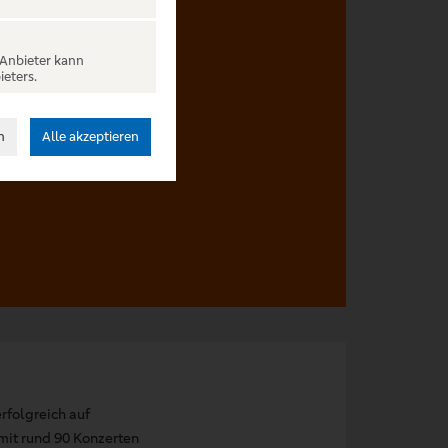
 Anbieter kann
ieters.
 vorbehalten.
n
Alle akzeptieren
rfolgreich auf
it rund 90 Konzerten