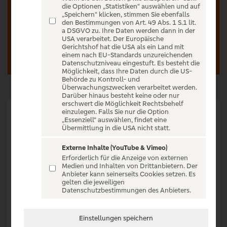
die Optionen „Statistiken“ auswählen und auf
„Speichern“ klicken, stimmen Sie ebenfalls
den Bestimmungen von Art. 49 Abs. 1 S.1 lit.
Anmelden
Registrieren
a DSGVO zu. Ihre Daten werden dann in der
USA verarbeitet. Der Europäische
Gerichtshof hat die USA als ein Land mit
einem nach EU-Standards unzureichenden
Datenschutzniveau eingestuft. Es besteht die
Möglichkeit, dass Ihre Daten durch die US-
Behörde zu Kontroll- und
Überwachungszwecken verarbeitet werden.
Darüber hinaus besteht keine oder nur
erschwert die Möglichkeit Rechtsbehelf
einzulegen. Falls Sie nur die Option
„Essenziell“ auswählen, findet eine
Übermittlung in die USA nicht statt.
UNHEILIG SIND „WIEDER ZURÜCK“ DIE COMEBACK
Externe Inhalte (YouTube & Vimeo)
KONZERTE 2026
Erforderlich für die Anzeige von externen
Medien und Inhalten von Drittanbietern. Der
Nach mehr als 9 Jahren melden sich Unheilig wieder zurück.
Anbieter kann seinerseits Cookies setzen. Es
gelten die jeweiligen
Die ersten Comeback Konzerte im Winter 2025/2026 waren
Datenschutzbestimmungen des Anbieters.
bereits in kürzester Zeit ausverkauft. Nun gibt es wenige
Zusatzkonzerte der „Wieder Zurück – Die Comeback
Einstellungen speichern
Konzerte 2026“ inklusive zwei Österreich und einer Schweiz