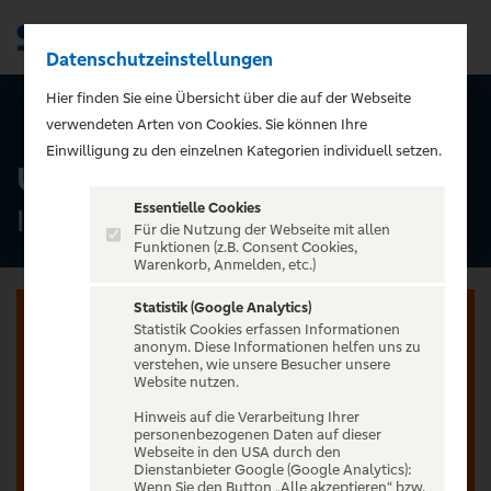
Datenschutzeinstellungen
Men
);">
Hier finden Sie eine Übersicht über die auf der Webseite
ALLE TERMINE
verwendeten Arten von Cookies. Sie können Ihre
Einwilligung zu den einzelnen Kategorien individuell setzen.
Unheilig - wieder zurück
Essentielle Cookies
Inselpark Arena, Hamburg
Für die Nutzung der Webseite mit allen
Funktionen (z.B. Consent Cookies,
Warenkorb, Anmelden, etc.)
Statistik (Google Analytics)
Statistik Cookies erfassen Informationen
anonym. Diese Informationen helfen uns zu
verstehen, wie unsere Besucher unsere
Website nutzen.
Jetzt anmelden oder registrieren
Hinweis auf die Verarbeitung Ihrer
Unser Ticketverkauf ist exklusiv für Kunden der
personenbezogenen Daten auf dieser
Webseite in den USA durch den
Sparda-Banken vorbehalten.
Dienstanbieter Google (Google Analytics):
Wenn Sie den Button „Alle akzeptieren“ bzw.