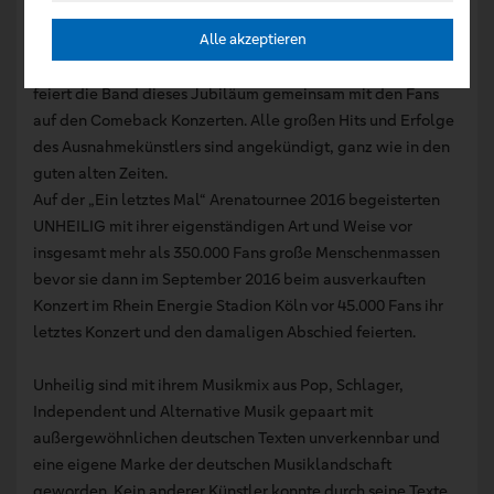
Show im Sommer 2026.
Alle akzeptieren
15 Jahre nach der Erfolgssingle „Geboren um zu leben“ und
dem vielfach ausgezeichneten Album „Grosse Freiheit“
feiert die Band dieses Jubiläum gemeinsam mit den Fans
auf den Comeback Konzerten. Alle großen Hits und Erfolge
des Ausnahmekünstlers sind angekündigt, ganz wie in den
guten alten Zeiten.
Auf der „Ein letztes Mal“ Arenatournee 2016 begeisterten
UNHEILIG mit ihrer eigenständigen Art und Weise vor
insgesamt mehr als 350.000 Fans große Menschenmassen
bevor sie dann im September 2016 beim ausverkauften
Konzert im Rhein Energie Stadion Köln vor 45.000 Fans ihr
letztes Konzert und den damaligen Abschied feierten.
Unheilig sind mit ihrem Musikmix aus Pop, Schlager,
Independent und Alternative Musik gepaart mit
außergewöhnlichen deutschen Texten unverkennbar und
eine eigene Marke der deutschen Musiklandschaft
geworden. Kein anderer Künstler konnte durch seine Texte,