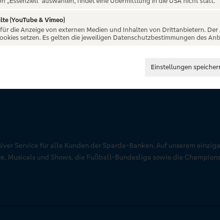
on „Essenziell“ auswählen, findet eine Übermittlung in die USA nicht statt.
lte (YouTube & Vimeo)
 für die Anzeige von externen Medien und Inhalten von Drittanbietern. Der
Cookies setzen. Es gelten die jeweiligen Datenschutzbestimmungen des Anb
Einstellungen speicher
siver Service für alle Kunden der Sparda-Banken. Auf unserem einziga
rte, Musicals und Shows, die Fußball-Bundesliga sowie die Champion