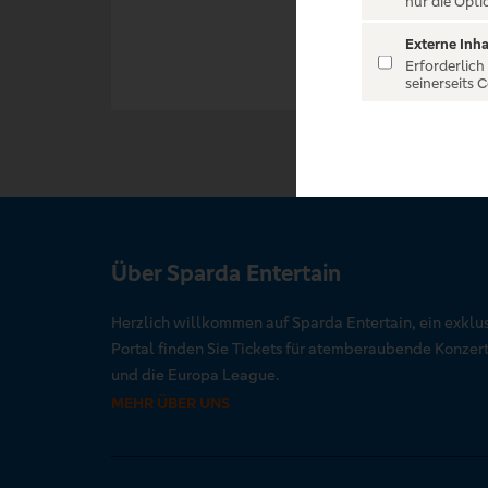
nur die Opti
Externe Inha
Erforderlich
seinerseits 
Über Sparda Entertain
Herzlich willkommen auf Sparda Entertain, ein exklu
Portal finden Sie Tickets für atemberaubende Konze
und die Europa League.
MEHR ÜBER UNS