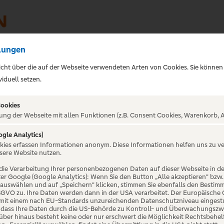
lungen
sicht über die auf der Webseite verwendeten Arten von Cookies. Sie können
iduell setzen.
Cookies
ung der Webseite mit allen Funktionen (z.B. Consent Cookies, Warenkorb, A
ogle Analytics)
ALTUNG NICHT GEFUNDE
okies erfassen Informationen anonym. Diese Informationen helfen uns zu v
sere Website nutzen.
die Verarbeitung Ihrer personenbezogenen Daten auf dieser Webseite in 
er Google (Google Analytics): Wenn Sie den Button „Alle akzeptieren“ bzw.
“ auswählen und auf „Speichern“ klicken, stimmen Sie ebenfalls den Bestim
 DSGVO zu. Ihre Daten werden dann in der USA verarbeitet. Der Europäische
 mit einem nach EU-Standards unzureichenden Datenschutzniveau eingestuf
, dass Ihre Daten durch die US-Behörde zu Kontroll- und Überwachungszw
ber hinaus besteht keine oder nur erschwert die Möglichkeit Rechtsbehelf 