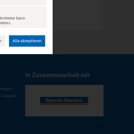
 Anbieter kann
ieters.
n
Alle akzeptieren
In Zusammenarbeit mit
rtigen
s League