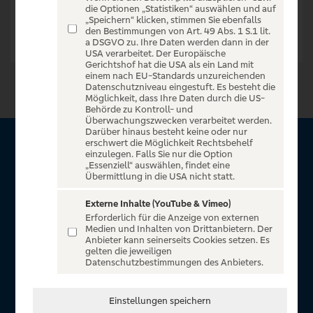
die Optionen „Statistiken“ auswählen und auf
„Speichern“ klicken, stimmen Sie ebenfalls
den Bestimmungen von Art. 49 Abs. 1 S.1 lit.
a DSGVO zu. Ihre Daten werden dann in der
USA verarbeitet. Der Europäische
Gerichtshof hat die USA als ein Land mit
einem nach EU-Standards unzureichenden
Datenschutzniveau eingestuft. Es besteht die
Möglichkeit, dass Ihre Daten durch die US-
Behörde zu Kontroll- und
Überwachungszwecken verarbeitet werden.
Darüber hinaus besteht keine oder nur
erschwert die Möglichkeit Rechtsbehelf
Über Sparda Entertain
einzulegen. Falls Sie nur die Option
„Essenziell“ auswählen, findet eine
Übermittlung in die USA nicht statt.
Herzlich willkommen auf Sparda Entertain, ein exklusiver
Service für alle Kunden der Sparda-Banken. Auf unserem
Externe Inhalte (YouTube & Vimeo)
Erforderlich für die Anzeige von externen
einzigartigen Portal finden Sie Tickets für atemberaubende
Medien und Inhalten von Drittanbietern. Der
Konzerte, Musicals und Shows, die Fußball-Bundesliga sowie
Anbieter kann seinerseits Cookies setzen. Es
gelten die jeweiligen
die Champions League und die Europa League.
Datenschutzbestimmungen des Anbieters.
MEHR ÜBER UNS
Einstellungen speichern
In Zusammenarbeit mit