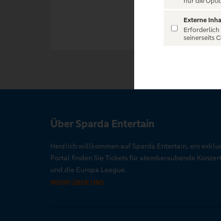
nur die Opti
Externe Inha
Erforderlich
seinerseits 
Über Sparda Entertain
Herzlich willkommen auf Sparda Entertain, ein exklu
Portal finden Sie Tickets für atemberaubende Konze
und die Europa League.
MEHR ÜBER UNS