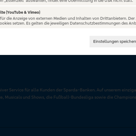
on „Essenziell“ auswählen, findet eine Übermittlung in die USA nicht statt.
lte (YouTube & Vimeo)
 für die Anzeige von externen Medien und Inhalten von Drittanbietern. Der
Cookies setzen. Es gelten die jeweiligen Datenschutzbestimmungen des Anb
Einstellungen speicher
siver Service für alle Kunden der Sparda-Banken. Auf unserem einziga
rte, Musicals und Shows, die Fußball-Bundesliga sowie die Champion