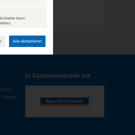
 Anbieter kann
ieters.
n
Alle akzeptieren
In Zusammenarbeit mit
rtigen
s League