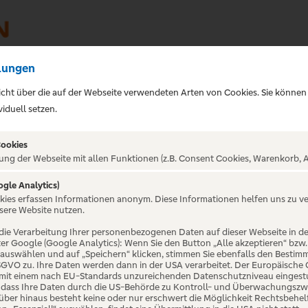
lungen
sicht über die auf der Webseite verwendeten Arten von Cookies. Sie können
iduell setzen.
Cookies
ung der Webseite mit allen Funktionen (z.B. Consent Cookies, Warenkorb, A
ogle Analytics)
ALTUNG NICHT GEFUNDE
okies erfassen Informationen anonym. Diese Informationen helfen uns zu v
sere Website nutzen.
die Verarbeitung Ihrer personenbezogenen Daten auf dieser Webseite in 
er Google (Google Analytics): Wenn Sie den Button „Alle akzeptieren“ bzw.
“ auswählen und auf „Speichern“ klicken, stimmen Sie ebenfalls den Bestim
 DSGVO zu. Ihre Daten werden dann in der USA verarbeitet. Der Europäische
 mit einem nach EU-Standards unzureichenden Datenschutzniveau eingestuf
, dass Ihre Daten durch die US-Behörde zu Kontroll- und Überwachungszw
ber hinaus besteht keine oder nur erschwert die Möglichkeit Rechtsbehelf 