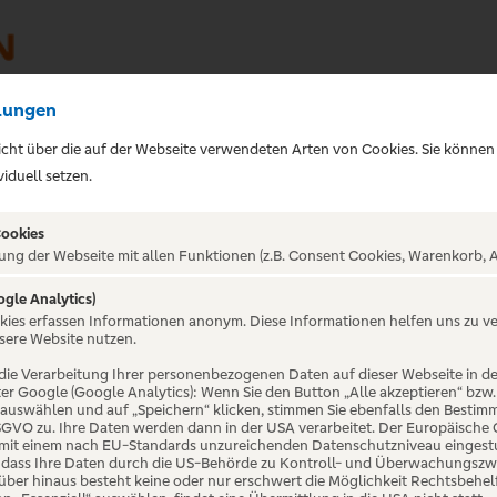
lungen
sicht über die auf der Webseite verwendeten Arten von Cookies. Sie können
iduell setzen.
Cookies
ung der Webseite mit allen Funktionen (z.B. Consent Cookies, Warenkorb, A
ogle Analytics)
ALTUNG NICHT GEFUNDE
okies erfassen Informationen anonym. Diese Informationen helfen uns zu v
sere Website nutzen.
die Verarbeitung Ihrer personenbezogenen Daten auf dieser Webseite in 
er Google (Google Analytics): Wenn Sie den Button „Alle akzeptieren“ bzw.
“ auswählen und auf „Speichern“ klicken, stimmen Sie ebenfalls den Bestim
 DSGVO zu. Ihre Daten werden dann in der USA verarbeitet. Der Europäische
 mit einem nach EU-Standards unzureichenden Datenschutzniveau eingestuf
, dass Ihre Daten durch die US-Behörde zu Kontroll- und Überwachungszw
ber hinaus besteht keine oder nur erschwert die Möglichkeit Rechtsbehelf 