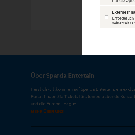
nur die Opti
Externe Inha
Erforderlich
seinerseits 
Über Sparda Entertain
Herzlich willkommen auf Sparda Entertain, ein exklu
Portal finden Sie Tickets für atemberaubende Konze
und die Europa League.
MEHR ÜBER UNS