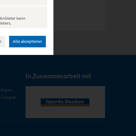
 Anbieter kann
ieters.
n
Alle akzeptieren
In Zusammenarbeit mit
rtigen
s League