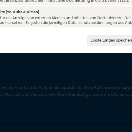
on „Essenziell“ auswählen, findet eine Übermittlung in die USA nicht statt.
lte (YouTube & Vimeo)
 für die Anzeige von externen Medien und Inhalten von Drittanbietern. Der
Cookies setzen. Es gelten die jeweiligen Datenschutzbestimmungen des Anb
Einstellungen speicher
siver Service für alle Kunden der Sparda-Banken. Auf unserem einziga
rte, Musicals und Shows, die Fußball-Bundesliga sowie die Champion