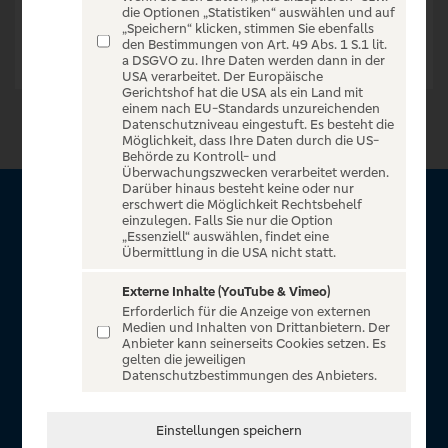
die Optionen „Statistiken“ auswählen und auf
„Speichern“ klicken, stimmen Sie ebenfalls
den Bestimmungen von Art. 49 Abs. 1 S.1 lit.
a DSGVO zu. Ihre Daten werden dann in der
USA verarbeitet. Der Europäische
Gerichtshof hat die USA als ein Land mit
einem nach EU-Standards unzureichenden
Datenschutzniveau eingestuft. Es besteht die
Möglichkeit, dass Ihre Daten durch die US-
Behörde zu Kontroll- und
Überwachungszwecken verarbeitet werden.
Darüber hinaus besteht keine oder nur
erschwert die Möglichkeit Rechtsbehelf
Über Sparda Entertain
einzulegen. Falls Sie nur die Option
„Essenziell“ auswählen, findet eine
Übermittlung in die USA nicht statt.
Herzlich willkommen auf Sparda Entertain, ein exklusiver
Service für alle Kunden der Sparda-Banken. Auf unserem
Externe Inhalte (YouTube & Vimeo)
Erforderlich für die Anzeige von externen
einzigartigen Portal finden Sie Tickets für atemberaubende
Medien und Inhalten von Drittanbietern. Der
Konzerte, Musicals und Shows, die Fußball-Bundesliga sowie
Anbieter kann seinerseits Cookies setzen. Es
gelten die jeweiligen
die Champions League und die Europa League.
Datenschutzbestimmungen des Anbieters.
MEHR ÜBER UNS
Einstellungen speichern
In Zusammenarbeit mit