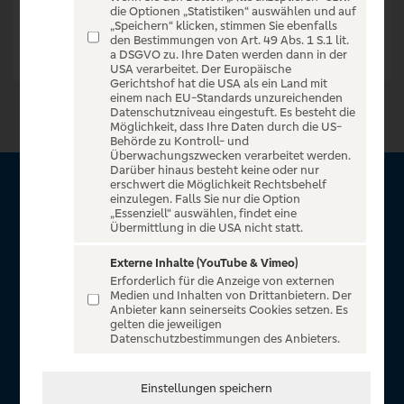
die Optionen „Statistiken“ auswählen und auf
„Speichern“ klicken, stimmen Sie ebenfalls
den Bestimmungen von Art. 49 Abs. 1 S.1 lit.
a DSGVO zu. Ihre Daten werden dann in der
USA verarbeitet. Der Europäische
Gerichtshof hat die USA als ein Land mit
einem nach EU-Standards unzureichenden
Datenschutzniveau eingestuft. Es besteht die
Möglichkeit, dass Ihre Daten durch die US-
Behörde zu Kontroll- und
Überwachungszwecken verarbeitet werden.
Darüber hinaus besteht keine oder nur
erschwert die Möglichkeit Rechtsbehelf
Über Sparda Entertain
einzulegen. Falls Sie nur die Option
„Essenziell“ auswählen, findet eine
Übermittlung in die USA nicht statt.
Herzlich willkommen auf Sparda Entertain, ein exklusiver
Service für alle Kunden der Sparda-Banken. Auf unserem
Externe Inhalte (YouTube & Vimeo)
Erforderlich für die Anzeige von externen
einzigartigen Portal finden Sie Tickets für atemberaubende
Medien und Inhalten von Drittanbietern. Der
Konzerte, Musicals und Shows, die Fußball-Bundesliga sowie
Anbieter kann seinerseits Cookies setzen. Es
gelten die jeweiligen
die Champions League und die Europa League.
Datenschutzbestimmungen des Anbieters.
MEHR ÜBER UNS
Einstellungen speichern
In Zusammenarbeit mit