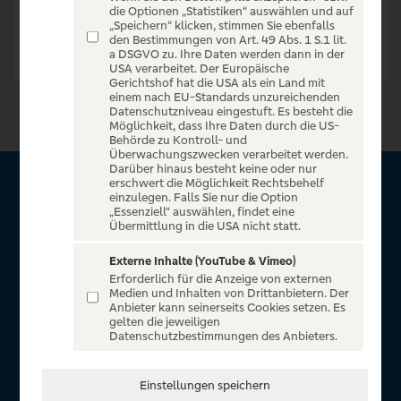
die Optionen „Statistiken“ auswählen und auf
„Speichern“ klicken, stimmen Sie ebenfalls
den Bestimmungen von Art. 49 Abs. 1 S.1 lit.
a DSGVO zu. Ihre Daten werden dann in der
USA verarbeitet. Der Europäische
Gerichtshof hat die USA als ein Land mit
einem nach EU-Standards unzureichenden
Datenschutzniveau eingestuft. Es besteht die
Möglichkeit, dass Ihre Daten durch die US-
Behörde zu Kontroll- und
Überwachungszwecken verarbeitet werden.
Darüber hinaus besteht keine oder nur
erschwert die Möglichkeit Rechtsbehelf
Über Sparda Entertain
einzulegen. Falls Sie nur die Option
„Essenziell“ auswählen, findet eine
Übermittlung in die USA nicht statt.
Herzlich willkommen auf Sparda Entertain, ein exklusiver
Service für alle Kunden der Sparda-Banken. Auf unserem
Externe Inhalte (YouTube & Vimeo)
Erforderlich für die Anzeige von externen
einzigartigen Portal finden Sie Tickets für atemberaubende
Medien und Inhalten von Drittanbietern. Der
Konzerte, Musicals und Shows, die Fußball-Bundesliga sowie
Anbieter kann seinerseits Cookies setzen. Es
gelten die jeweiligen
die Champions League und die Europa League.
Datenschutzbestimmungen des Anbieters.
MEHR ÜBER UNS
Einstellungen speichern
In Zusammenarbeit mit