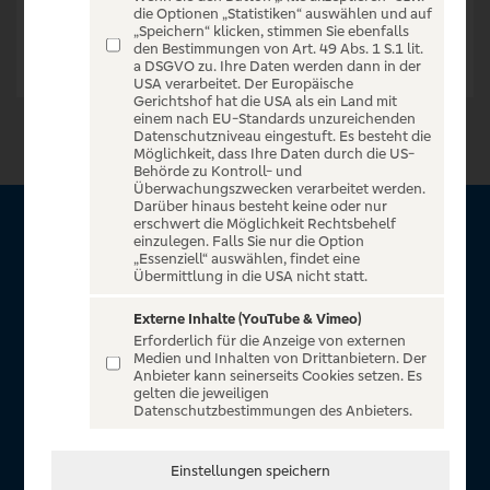
die Optionen „Statistiken“ auswählen und auf
„Speichern“ klicken, stimmen Sie ebenfalls
den Bestimmungen von Art. 49 Abs. 1 S.1 lit.
a DSGVO zu. Ihre Daten werden dann in der
USA verarbeitet. Der Europäische
Gerichtshof hat die USA als ein Land mit
einem nach EU-Standards unzureichenden
Datenschutzniveau eingestuft. Es besteht die
Möglichkeit, dass Ihre Daten durch die US-
Behörde zu Kontroll- und
Überwachungszwecken verarbeitet werden.
Darüber hinaus besteht keine oder nur
erschwert die Möglichkeit Rechtsbehelf
Über Sparda Entertain
einzulegen. Falls Sie nur die Option
„Essenziell“ auswählen, findet eine
Übermittlung in die USA nicht statt.
Herzlich willkommen auf Sparda Entertain, ein exklusiver
Service für alle Kunden der Sparda-Banken. Auf unserem
Externe Inhalte (YouTube & Vimeo)
Erforderlich für die Anzeige von externen
einzigartigen Portal finden Sie Tickets für atemberaubende
Medien und Inhalten von Drittanbietern. Der
Konzerte, Musicals und Shows, die Fußball-Bundesliga sowie
Anbieter kann seinerseits Cookies setzen. Es
gelten die jeweiligen
die Champions League und die Europa League.
Datenschutzbestimmungen des Anbieters.
MEHR ÜBER UNS
Einstellungen speichern
In Zusammenarbeit mit