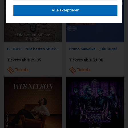
Alle akzeptieren
B-TIGHT - "Die besten Stücke" Tour 2026
Bruno Kawelke - „Die Kugel“ Tour 2026
Tickets ab € 29,95
Tickets ab € 31,90
Tickets
Tickets