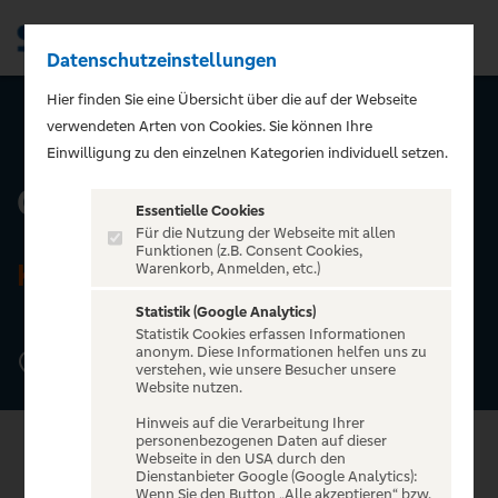
Datenschutzeinstellungen
Men
Hier finden Sie eine Übersicht über die auf der Webseite
verwendeten Arten von Cookies. Sie können Ihre
ZURÜCK ZUR STARTSEITE
Einwilligung zu den einzelnen Kategorien individuell setzen.
Club Bahnhof Ehrenfeld
Essentielle Cookies
Für die Nutzung der Webseite mit allen
Funktionen (z.B. Consent Cookies,
KÖLN
Warenkorb, Anmelden, etc.)
Statistik (Google Analytics)
Statistik Cookies erfassen Informationen
anonym. Diese Informationen helfen uns zu
Bartholomäus-Schink-Straße 65, 50825 Köln
verstehen, wie unsere Besucher unsere
Website nutzen.
Hinweis auf die Verarbeitung Ihrer
personenbezogenen Daten auf dieser
Webseite in den USA durch den
Dienstanbieter Google (Google Analytics):
Wenn Sie den Button „Alle akzeptieren“ bzw.