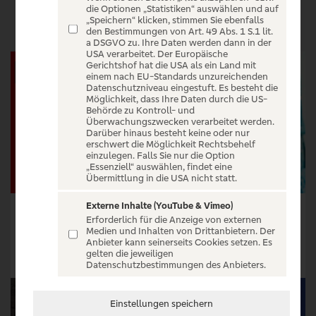
VERANSTALTUNGEN
die Optionen „Statistiken“ auswählen und auf
„Speichern“ klicken, stimmen Sie ebenfalls
den Bestimmungen von Art. 49 Abs. 1 S.1 lit.
a DSGVO zu. Ihre Daten werden dann in der
USA verarbeitet. Der Europäische
Gerichtshof hat die USA als ein Land mit
einem nach EU-Standards unzureichenden
Datenschutzniveau eingestuft. Es besteht die
Möglichkeit, dass Ihre Daten durch die US-
Behörde zu Kontroll- und
Überwachungszwecken verarbeitet werden.
Darüber hinaus besteht keine oder nur
erschwert die Möglichkeit Rechtsbehelf
einzulegen. Falls Sie nur die Option
„Essenziell“ auswählen, findet eine
Übermittlung in die USA nicht statt.
Externe Inhalte (YouTube & Vimeo)
Poliça - Dreams Go Tour 2026
The Alchemist
Erforderlich für die Anzeige von externen
Medien und Inhalten von Drittanbietern. Der
Tickets ab € 29,45
Tickets ab € 34,90
Anbieter kann seinerseits Cookies setzen. Es
gelten die jeweiligen
Tickets
Tickets
Datenschutzbestimmungen des Anbieters.
Einstellungen speichern