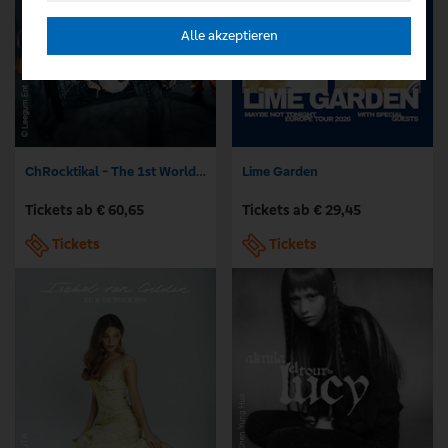
Alle akzeptieren
ChRocktikal - The 1st World Tour CRTK The Beginning
Lime Garden
Tickets ab € 60,65
Tickets ab € 29,45
Tickets
Tickets