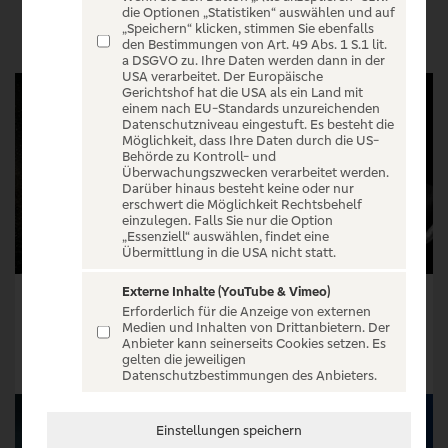
VERANSTALTUNGEN
die Optionen „Statistiken“ auswählen und auf
„Speichern“ klicken, stimmen Sie ebenfalls
den Bestimmungen von Art. 49 Abs. 1 S.1 lit.
a DSGVO zu. Ihre Daten werden dann in der
USA verarbeitet. Der Europäische
Gerichtshof hat die USA als ein Land mit
einem nach EU-Standards unzureichenden
Datenschutzniveau eingestuft. Es besteht die
Möglichkeit, dass Ihre Daten durch die US-
Behörde zu Kontroll- und
Überwachungszwecken verarbeitet werden.
Darüber hinaus besteht keine oder nur
erschwert die Möglichkeit Rechtsbehelf
einzulegen. Falls Sie nur die Option
„Essenziell“ auswählen, findet eine
Übermittlung in die USA nicht statt.
Externe Inhalte (YouTube & Vimeo)
Kishi Bashi - Sonderlust Solo - 10th Anniversary Tour
The Lazys - Too Tough To Die Tour 2026
Erforderlich für die Anzeige von externen
Medien und Inhalten von Drittanbietern. Der
Tickets ab € 32,90
Tickets ab € 38,04
Anbieter kann seinerseits Cookies setzen. Es
gelten die jeweiligen
Tickets
Tickets
Datenschutzbestimmungen des Anbieters.
Einstellungen speichern