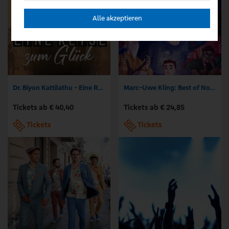
Alle akzeptieren
Dr. Biyon Kattilathu - Eine Reise zum Glück
Marc-Uwe Kling: Best of Normal - Zero Heroes + Ticking Clock + Neues vom Känguru
Tickets ab € 40,40
Tickets ab € 24,85
Tickets
Tickets