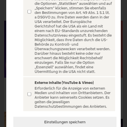
VERANSTALTUNGEN
die Optionen „Statistiken“ auswählen und auf
„Speichern“ klicken, stimmen Sie ebenfalls
den Bestimmungen von Art. 49 Abs. 1 S.1 lit.
a DSGVO zu. Ihre Daten werden dann in der
USA verarbeitet. Der Europäische
Gerichtshof hat die USA als ein Land mit
einem nach EU-Standards unzureichenden
Datenschutzniveau eingestuft. Es besteht die
Möglichkeit, dass Ihre Daten durch die US-
Behörde zu Kontroll- und
Überwachungszwecken verarbeitet werden.
Darüber hinaus besteht keine oder nur
erschwert die Möglichkeit Rechtsbehelf
einzulegen. Falls Sie nur die Option
„Essenziell“ auswählen, findet eine
Übermittlung in die USA nicht statt.
Externe Inhalte (YouTube & Vimeo)
The Pioneer Late Night Briefing
Daniel Luis - Autotune
Erforderlich für die Anzeige von externen
Medien und Inhalten von Drittanbietern. Der
Tickets ab € 39,50
Tickets ab € 34,95
Anbieter kann seinerseits Cookies setzen. Es
gelten die jeweiligen
Tickets
Tickets
Datenschutzbestimmungen des Anbieters.
Einstellungen speichern