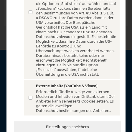
die Optionen „Statistiken“ auswählen und auf
„Speichern“ klicken, stimmen Sie ebenfalls
den Bestimmungen von Art. 49 Abs. 1 S.1 lit.
a DSGVO zu. Ihre Daten werden dann in der
USA verarbeitet. Der Europäische
Gerichtshof hat die USA als ein Land mit
einem nach EU-Standards unzureichenden
Datenschutzniveau eingestuft. Es besteht die
Möglichkeit, dass Ihre Daten durch die US-
Behörde zu Kontroll- und
Überwachungszwecken verarbeitet werden.
Darüber hinaus besteht keine oder nur
erschwert die Möglichkeit Rechtsbehelf
Über Sparda Entertain
einzulegen. Falls Sie nur die Option
„Essenziell“ auswählen, findet eine
Übermittlung in die USA nicht statt.
Herzlich willkommen auf Sparda Entertain, ein exklusiver
Service für alle Kunden der Sparda-Banken. Auf unserem
Externe Inhalte (YouTube & Vimeo)
Erforderlich für die Anzeige von externen
einzigartigen Portal finden Sie Tickets für atemberaubende
Medien und Inhalten von Drittanbietern. Der
Konzerte, Musicals und Shows, die Fußball-Bundesliga sowie
Anbieter kann seinerseits Cookies setzen. Es
gelten die jeweiligen
die Champions League und die Europa League.
Datenschutzbestimmungen des Anbieters.
MEHR ÜBER UNS
Einstellungen speichern
In Zusammenarbeit mit