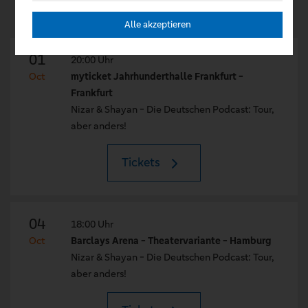
Alle akzeptieren
01
20:00 Uhr
Oct
myticket Jahrhunderthalle Frankfurt -
Frankfurt
Nizar & Shayan - Die Deutschen Podcast: Tour,
aber anders!
Tickets
04
18:00 Uhr
Oct
Barclays Arena - Theatervariante - Hamburg
Nizar & Shayan - Die Deutschen Podcast: Tour,
aber anders!