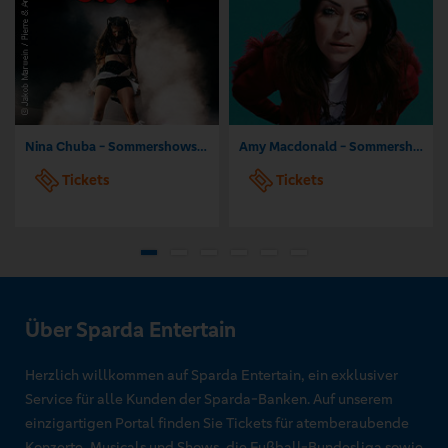
Nina Chuba - Sommershows 2026
Amy Macdonald - Sommershows 2026
Tickets
Tickets
Über Sparda Entertain
Herzlich willkommen auf Sparda Entertain, ein exklusiver
Service für alle Kunden der Sparda-Banken. Auf unserem
einzigartigen Portal finden Sie Tickets für atemberaubende
Konzerte, Musicals und Shows, die Fußball-Bundesliga sowie