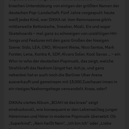
bisschen Unterstützung von einigen der größten Namen der
deutschen Pop-Landschaft. Fünf Jahre vorgespult: heute
weiß jedes Kind, wer DIKKA ist. Vom Reimnozeros gibt’s
mittlerweile Bettwäsche, Sneaker, Müsli, Eis und sogar
Skateboards – mal ganz zu schweigen von unzähligen Hit-
Songs und Features mit den ganz Großen der hiesigen
Szene: Sido, LEA, CRO, Wincent Weiss, Nico Santos, Mark
Forster, Lena, Kontra K, SDP, Alvaro Soler, Kool Savas … – ein
Who-is-who der deutschen Popmusik, das zeigt, welche
Strahlkraft das Nashorn längst hat. Ach ja, und ganz
nebenbei hat er auch noch die Berliner Uber Arena
ausverkauft und gemeinsam mit 13.000 Zuschauer:innen in
ein riesiges Nashorngehege verwandelt. Krass, oder?
DIKKAs viertes Album „BOAH ist das krass“ zeigt
eindrucksvoll, wie konsequent er den Lebensalltag junger
Hörerinnen und Hörer in moderne Popmusik übersetzt: Ob
„Superkind“, „Nein heißt Nein“, „Ich bin Ich“ oder „Liebe