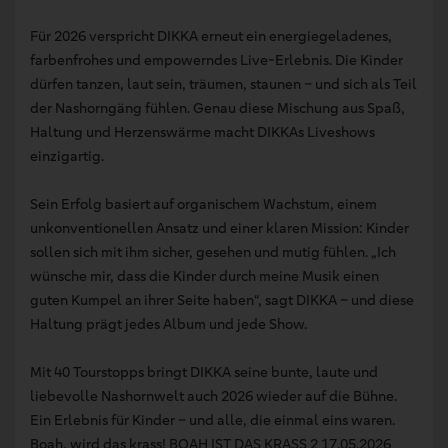
Für 2026 verspricht DIKKA erneut ein energiegeladenes,
farbenfrohes und empowerndes Live-Erlebnis. Die Kinder
dürfen tanzen, laut sein, träumen, staunen – und sich als Teil
der Nashorngäng fühlen. Genau diese Mischung aus Spaß,
Haltung und Herzenswärme macht DIKKAs Liveshows
einzigartig.
Sein Erfolg basiert auf organischem Wachstum, einem
unkonventionellen Ansatz und einer klaren Mission: Kinder
sollen sich mit ihm sicher, gesehen und mutig fühlen. „Ich
wünsche mir, dass die Kinder durch meine Musik einen
guten Kumpel an ihrer Seite haben“, sagt DIKKA – und diese
Haltung prägt jedes Album und jede Show.
Mit 40 Tourstopps bringt DIKKA seine bunte, laute und
liebevolle Nashornwelt auch 2026 wieder auf die Bühne.
Ein Erlebnis für Kinder – und alle, die einmal eins waren.
Boah, wird das krass! BOAH IST DAS KRASS 2 17.05.2026