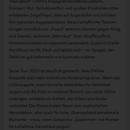
Traurigkeit“ – DIKKA begegnet Selbstbewusstsein,
Grenzen, Mut, Selbstzweifeln und großen Emotionen ohne
erhobenen Zeigefinger, stets auf Augenhöhe und mit dem
ihm typischen Augenzwinkern. Gesellschaftliche Themen
klingen ebenfalls an: „Peace“ setzt ein Zeichen gegen Krieg
und Gewalt, während „Astronaut“ (feat. Giraffenaffen)
Klimabewusstsein kindgerecht verhandelt. Zugleich bleibt
das Album leicht, frech und spielerisch – ein Spagat, den
DIKKA so gut beherrscht wie kaum ein anderer.
Seine Tour 2025 hat deutlich gemacht, dass DIKKAs
Konzerte weit mehr sind als ein Kinderprogramm: Wenn das
Licht ausgeht, wenn tierische Anekdoten für Heiterkeit
sorgen und die Kids im vorderen Bereich aus voller Kehle
mitsingen, entsteht ein Gefühl, das Eltern wie Kinder
verbindet. Die Shows bieten Raum zum euphorischen
Herumtoben, aber auch für leise, überraschend emotionale
Momente – etwa, wenn Songs wie „Zusammen“ mit Montez
für kollektive Gänsehaut sorgen.