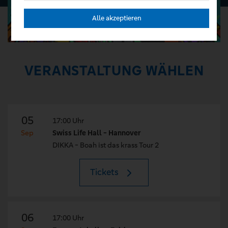
Alle akzeptieren
VERANSTALTUNG WÄHLEN
05
17:00 Uhr
Sep
Swiss Life Hall - Hannover
DIKKA - Boah ist das krass Tour 2
Tickets
06
17:00 Uhr