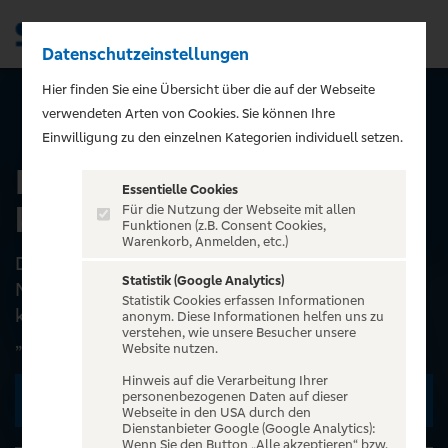
Datenschutzeinstellungen
Men
);">
Hier finden Sie eine Übersicht über die auf der Webseite
verwendeten Arten von Cookies. Sie können Ihre
ALLE EVENTS
Einwilligung zu den einzelnen Kategorien individuell setzen.
DIKKA - Boah ist das
Essentielle Cookies
krass - Tour 2026
Für die Nutzung der Webseite mit allen
Funktionen (z.B. Consent Cookies,
Warenkorb, Anmelden, etc.)
DIKKA — BOAH IST DAS KRASS 2Das frechste
Statistik (Google Analytics)
Nashorn der Welt geht wieder auf Tour! DIKKA
Statistik Cookies erfassen Informationen
kündigt für 2026 eine 38 Termine umfassende
anonym. Diese Informationen helfen uns zu
verstehen, wie unsere Besucher unsere
„BOAH IST DAS KRASS...
Website nutzen.
Hinweis auf die Verarbeitung Ihrer
personenbezogenen Daten auf dieser
Zu den Terminen
Webseite in den USA durch den
Dienstanbieter Google (Google Analytics):
Wenn Sie den Button „Alle akzeptieren“ bzw.