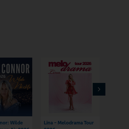
nor: Wilde
Lina - Melodrama Tour
Nina Ch