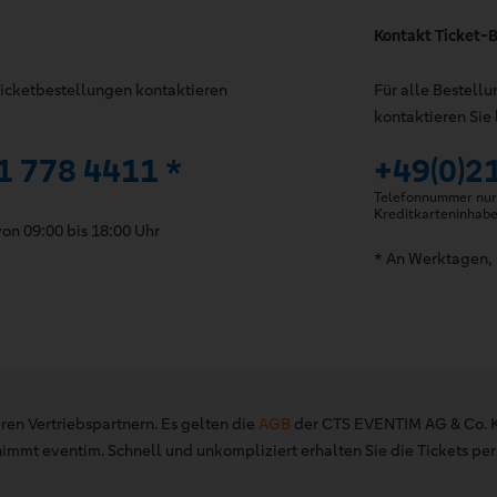
Kontakt Ticket-B
 Ticketbestellungen kontaktieren
Für alle Bestell
kontaktieren Sie 
1 778 4411 *
+49(0)2
Telefonnummer nur 
Kreditkarteninhab
on 09:00 bis 18:00 Uhr
* An Werktagen, 
ren Vertriebspartnern. Es gelten die
AGB
der CTS EVENTIM AG & Co. K
mt eventim. Schnell und unkompliziert erhalten Sie die Tickets per 