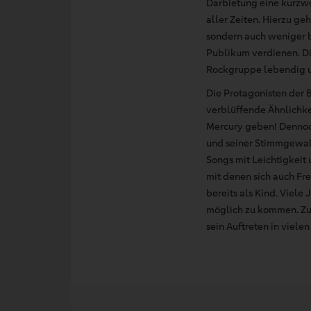
Darbietung eine kurzw
aller Zeiten. Hierzu ge
sondern auch weniger b
Publikum verdienen. Di
Rockgruppe lebendig u
Die Protagonisten der B
verblüffende Ähnlichke
Mercury geben! Dennoc
und seiner Stimmgewalt
Songs mit Leichtigkeit 
mit denen sich auch Fr
bereits als Kind. Viele
möglich zu kommen. Zud
sein Auftreten in viele