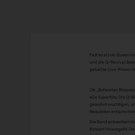
Fast so als ob Queen m
und die Q-Revival Band
geballte Live-Power mi
Ob „Bohemian Rhapsody“,
alle Superhits.
Die Q-Re
gewohnt wuchtigen, unv
Requisiten entsprechen
Die Band präsentiert m
Konzert hinausgeht. Ge