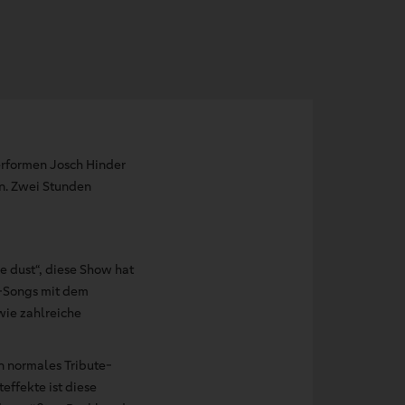
performen Josch Hinder
n. Zwei Stunden
e dust“, diese Show hat
n-Songs mit dem
wie zahlreiche
n normales Tribute-
ffekte ist diese