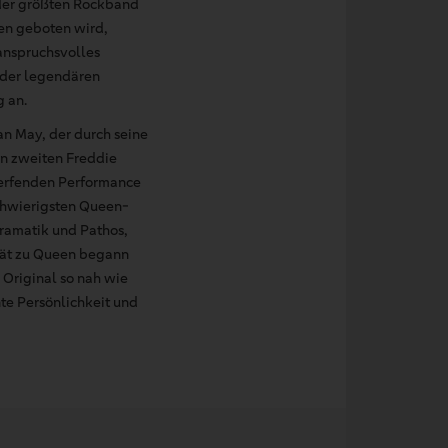
 der größten Rockband
een geboten wird,
anspruchsvolles
t der legendären
 an.
an May, der durch seine
en zweiten Freddie
werfenden Performance
schwierigsten Queen-
Dramatik und Pathos,
ität zu Queen begann
 Original so nah wie
te Persönlichkeit und