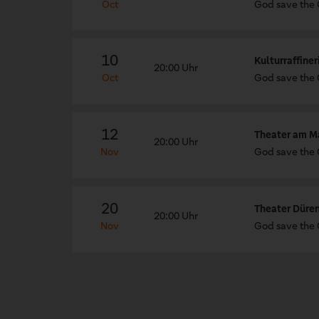
Oct
God save the
10
Kulturraffine
20:00 Uhr
Oct
God save the
12
Theater am Ma
20:00 Uhr
Nov
God save the
20
Theater Düren
20:00 Uhr
Nov
God save the