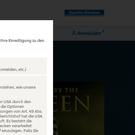
Anmelden
 Ihre Einwilligung zu den
nmelden, etc.)
erstehen, wie unsere
den USA durch den
 die Optionen
mungen von Art. 49 Abs.
 Gerichtshof hat die USA
t. Es besteht die
ecken verarbeitet
einzulegen. Falls Sie