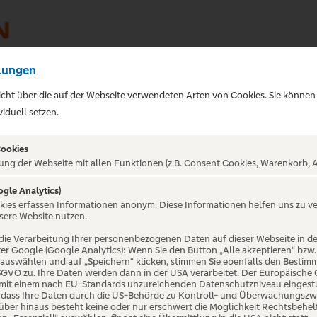
lungen
sicht über die auf der Webseite verwendeten Arten von Cookies. Sie können
iduell setzen.
Cookies
ung der Webseite mit allen Funktionen (z.B. Consent Cookies, Warenkorb, A
ogle Analytics)
okies erfassen Informationen anonym. Diese Informationen helfen uns zu v
e Queen - Q-
sere Website nutzen.
die Verarbeitung Ihrer personenbezogenen Daten auf dieser Webseite in 
er Google (Google Analytics): Wenn Sie den Button „Alle akzeptieren“ bzw.
d
“ auswählen und auf „Speichern“ klicken, stimmen Sie ebenfalls den Bestim
 DSGVO zu. Ihre Daten werden dann in der USA verarbeitet. Der Europäische
 mit einem nach EU-Standards unzureichenden Datenschutzniveau eingestuf
, dass Ihre Daten durch die US-Behörde zu Kontroll- und Überwachungszw
ber hinaus besteht keine oder nur erschwert die Möglichkeit Rechtsbehelf 
ie Mercury leibhaftig auf der Bühne