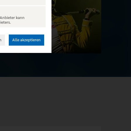
 Anbieter kann
ieters.
n
Alle akzeptieren