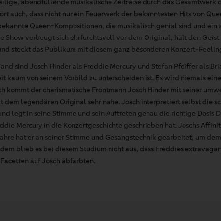
eilige, abendfüllende musikalische Zeitreise durch das Gesamtwerk
hört auch, dass nicht nur ein Feuerwerk der bekanntesten Hits von Qu
ekannte Queen-Kompositionen, die musikalisch genial sind und ein 
e Show verbeugt sich ehrfurchtsvoll vor dem Original, hält den Geis
nd steckt das Publikum mit diesem ganz besonderen Konzert-Feeling
and sind Josch Hinder als Freddie Mercury und Stefan Pfeiffer als Bri
it kaum von seinem Vorbild zu unterscheiden ist. Es wird niemals ein
h kommt der charismatische Frontmann Josch Hinder mit seiner um
 dem legendären Original sehr nahe. Josch interpretiert selbst die 
und legt in seine Stimme und sein Auftreten genau die richtige Dosis 
eddie Mercury in die Konzertgeschichte geschrieben hat. Joschs Affin
 Jahre hat er an seiner Stimme und Gesangstechnik gearbeitet, um dem
em blieb es bei diesem Studium nicht aus, dass Freddies extravagan
n Facetten auf Josch abfärbten.