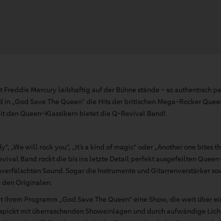
it Freddie Mercury leibhaftig auf der Bühne stände – so authentisch 
 in „God Save The Queen“ die Hits der britischen Mega-Rocker Quee
t den Queen-Klassikern bietet die Q-Revival Band!
 „We will rock you“, „It’s a kind of magic“ oder „Another one bites th
vival Band rockt die bis ins letzte Detail perfekt ausgefeilten Quee
erfälschten Sound. Sogar die Instrumente und Gitarrenverstärker so
 den Originalen.
it ihrem Programm „God Save The Queen“ eine Show, die weit über ei
spickt mit überraschenden Showeinlagen und durch aufwändige Lichte