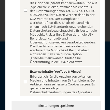
die Optionen „Statistiken“ auswählen und auf
„Speichern“ klicken, stimmen Sie ebenfalls
den Bestimmungen von Art. 49 Abs. 1 S.1 lit.
a DSGVO zu. Ihre Daten werden dann in der
USA verarbeitet. Der Europäische
Gerichtshof hat die USA als ein Land mit
einem nach EU-Standards unzureichenden
Datenschutzniveau eingestuft. Es besteht die
Möglichkeit, dass Ihre Daten durch die US-
Behörde zu Kontroll- und
Überwachungszwecken verarbeitet werden.
Darüber hinaus besteht keine oder nur
erschwert die Möglichkeit Rechtsbehelf
Über Sparda Entertain
einzulegen. Falls Sie nur die Option
„Essenziell“ auswählen, findet eine
Übermittlung in die USA nicht statt.
Herzlich willkommen auf Sparda Entertain, ein exklusiver
Service für alle Kunden der Sparda-Banken. Auf unserem
Externe Inhalte (YouTube & Vimeo)
Erforderlich für die Anzeige von externen
einzigartigen Portal finden Sie Tickets für atemberaubende
Medien und Inhalten von Drittanbietern. Der
Konzerte, Musicals und Shows, die Fußball-Bundesliga sowie
Anbieter kann seinerseits Cookies setzen. Es
gelten die jeweiligen
die Champions League und die Europa League.
Datenschutzbestimmungen des Anbieters.
MEHR ÜBER UNS
Einstellungen speichern
In Zusammenarbeit mit