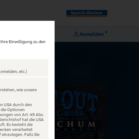
Anmelden
 Ihre Einwilligung zu den
nmelden, etc.)
erstehen, wie unsere
den USA durch den
 die Optionen
mungen von Art. 49 Abs.
 Gerichtshof hat die USA
t. Es besteht die
ecken verarbeitet
einzulegen. Falls Sie