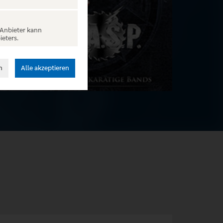
 Anbieter kann
ieters.
n
Alle akzeptieren