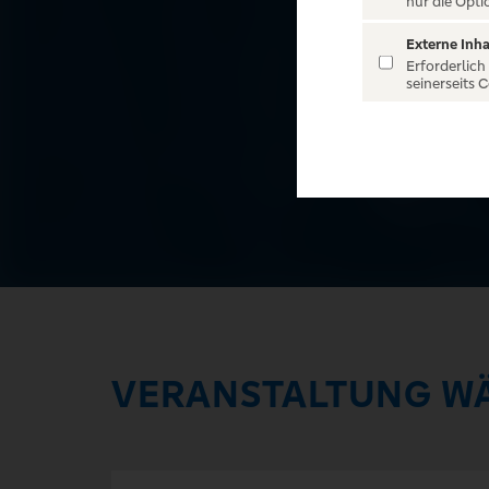
nur die Opti
Externe Inha
Erforderlich
seinerseits 
VERANSTALTUNG W