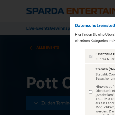
Datenschutzeinstel
Live-Events
Gewinnspiele
Über uns
Hier finden Sie eine Über
);">
einzelnen Kategorien indiv
ALLE EVENTS
Essentielle 
Für die Nutz
Statistik (Go
Statistik Co
Pott Out
Besucher un
Hinweis auf 
Dienstanbiet
„Statistiken
1 S.1 lit. a
Zu den Terminen
als ein Land
Möglichkeit
werden. Darü