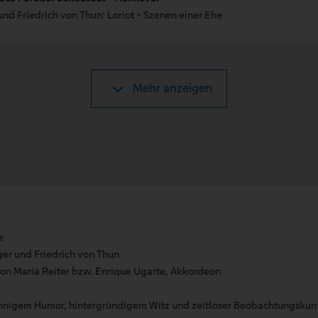
und Friedrich von Thun: Loriot - Szenen einer Ehe
Mehr anzeigen
e
er und Friedrich von Thun
von Maria Reiter bzw. Enrique Ugarte, Akkordeon
innigem Humor, hintergründigem Witz und zeitloser Beobachtungskuns