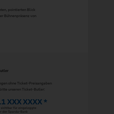
ten, pointierten Blick
der Bühnenpräsenz von
utler
ungen ohne Ticket-Preisangaben
bitte unseren Ticket-Butler:
11 XXX XXXX *
sichtbar für eingeloggte
er der Sparda-Bank