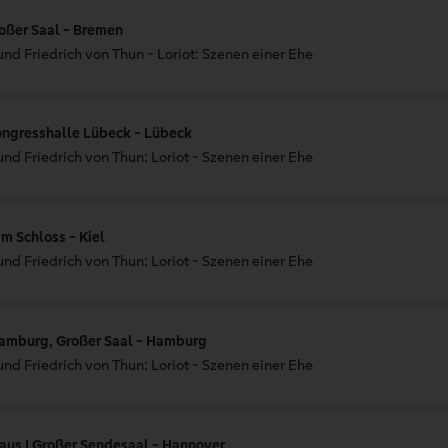
oßer Saal - Bremen
und Friedrich von Thun - Loriot: Szenen einer Ehe
ongresshalle Lübeck - Lübeck
und Friedrich von Thun: Loriot - Szenen einer Ehe
m Schloss - Kiel
und Friedrich von Thun: Loriot - Szenen einer Ehe
Hamburg, Großer Saal - Hamburg
und Friedrich von Thun: Loriot - Szenen einer Ehe
aus I Großer Sendesaal - Hannover