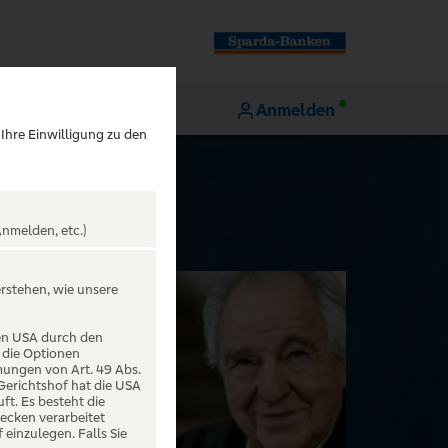
Anmelden
 Ihre Einwilligung zu den
nmelden, etc.)
erstehen, wie unsere
den USA durch den
 die Optionen
mungen von Art. 49 Abs.
 Gerichtshof hat die USA
t. Es besteht die
ecken verarbeitet
einzulegen. Falls Sie