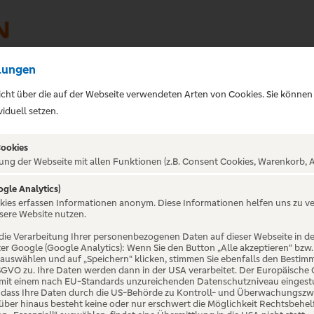
lungen
sicht über die auf der Webseite verwendeten Arten von Cookies. Sie können
iduell setzen.
Cookies
ung der Webseite mit allen Funktionen (z.B. Consent Cookies, Warenkorb, A
ogle Analytics)
okies erfassen Informationen anonym. Diese Informationen helfen uns zu v
r und
sere Website nutzen.
die Verarbeitung Ihrer personenbezogenen Daten auf dieser Webseite in 
er Google (Google Analytics): Wenn Sie den Button „Alle akzeptieren“ bzw.
n Thun -
“ auswählen und auf „Speichern“ klicken, stimmen Sie ebenfalls den Bestim
 DSGVO zu. Ihre Daten werden dann in der USA verarbeitet. Der Europäische
 mit einem nach EU-Standards unzureichenden Datenschutzniveau eingestuf
, dass Ihre Daten durch die US-Behörde zu Kontroll- und Überwachungszw
ber hinaus besteht keine oder nur erschwert die Möglichkeit Rechtsbehelf 