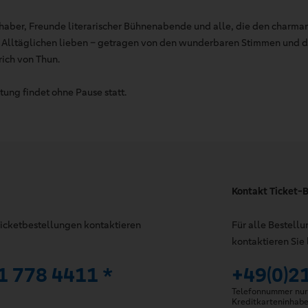
bhaber, Freunde literarischer Bühnenabende und alle, die den charman
m Alltäglichen lieben – getragen von den wunderbaren Stimmen und 
rich von Thun.
tung findet ohne Pause statt.
Kontakt Ticket-B
 Ticketbestellungen kontaktieren
Für alle Bestell
kontaktieren Sie 
1 778 4411 *
+49(0)2
Telefonnummer nur 
Kreditkarteninhab