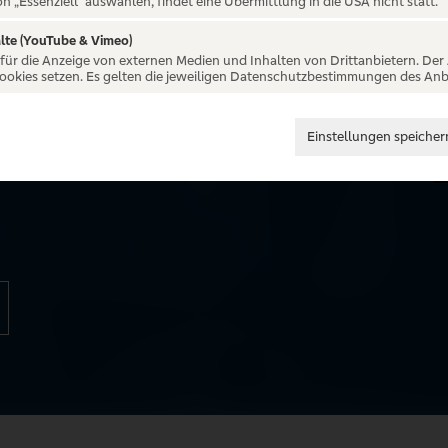
en einer Ehe
on „Essenziell“ auswählen, findet eine Übermittlung in die USA nicht statt.
lte (YouTube & Vimeo)
 für die Anzeige von externen Medien und Inhalten von Drittanbietern. Der
Cookies setzen. Es gelten die jeweiligen Datenschutzbestimmungen des Anb
Friedrich von Thun
a Reiter bzw. Enrique Ugarte,
Einstellungen speicher