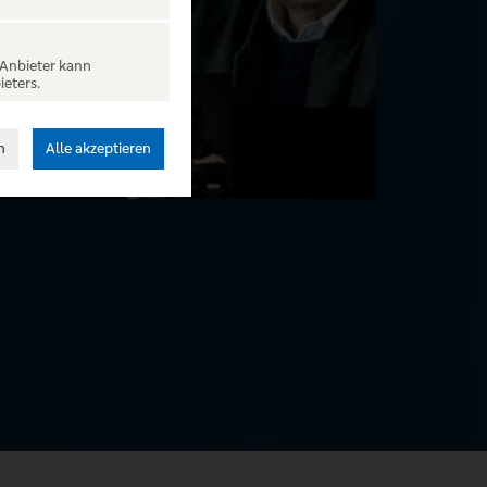
 Anbieter kann
ieters.
n
Alle akzeptieren