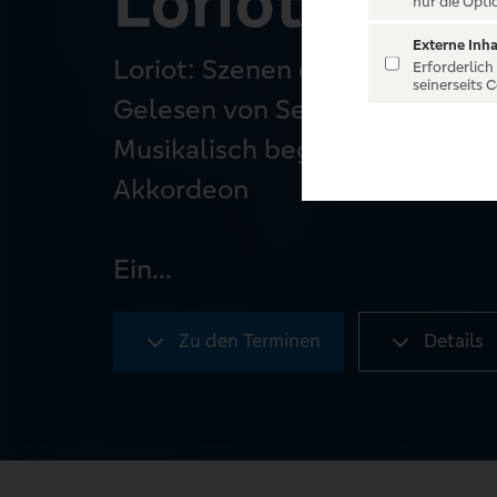
Loriot: Szen
nur die Opti
Externe Inha
Loriot: Szenen einer Ehe
Erforderlich
seinerseits 
Gelesen von Senta Berger und 
Musikalisch begleitet von Mari
Akkordeon
Ein...
Zu den Terminen
Details