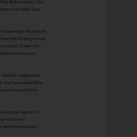
 die Bühne treten. Die
dmen sich dabei den
 um das ewige Mysterium
suchen Senta Berger und
en sie den Texten mit
chentöne eine ganz
n, Bezieh-ungskrisen
en. Der besondere Reiz
Sprachwitz und feine
n Enrique Ugarte in
d mit feinen
t den literarischen