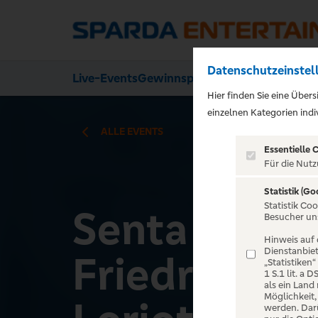
Datenschutzeinstel
Live-Events
Gewinnspiele
Über uns
Hier finden Sie eine Über
);">
einzelnen Kategorien indiv
ALLE EVENTS
Essentielle 
Für die Nutz
Statistik (Go
Statistik Co
Senta Berge
Besucher un
Hinweis auf 
Dienstanbiet
Friedrich vo
„Statistiken
1 S.1 lit. a
als ein Land
Möglichkeit
werden. Darü