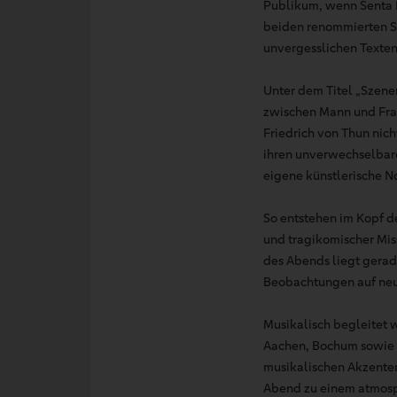
Publikum, wenn Senta B
beiden renommierten S
unvergesslichen Texten
Unter dem Titel „Szene
zwischen Mann und Frau
Friedrich von Thun nich
ihren unverwechselbar
eigene künstlerische N
So entstehen im Kopf d
und tragikomischer Miss
des Abends liegt gerade
Beobachtungen auf neu
Musikalisch begleitet 
Aachen, Bochum sowie 
musikalischen Akzenten 
Abend zu einem atmosp