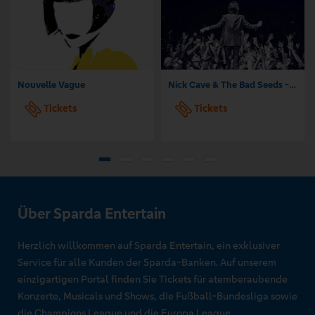
Nouvelle Vague
Nick Cave & The Bad Seeds - Tour 2026
Tickets
Tickets
Über Sparda Entertain
Herzlich willkommen auf Sparda Entertain, ein exklusiver
Service für alle Kunden der Sparda-Banken. Auf unserem
einzigartigen Portal finden Sie Tickets für atemberaubende
Konzerte, Musicals und Shows, die Fußball-Bundesliga sowie
die Champions League und die Europa League.