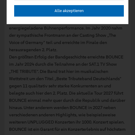
Authentischste.
Alle akzeptieren
Sänger Oliver Henrich überzeugt das Publikum, neben
seiner außergewöhnlichen Stimme, vor allem durch seine
energiegeladene Bühnenperformance. Im Jahr 2020 nahm
der sympathische Frontmann an der Casting Show „The
Voice of Germany“ teil und erreichte im Finale den
herausragenden 2. Platz.
Den größten Erfolg der Bandgeschichte erreichte BOUNCE
im Jahr 2024 durch die Teilnahme an der SAT.1 TV Show
„THE TRIBUTE“. Die Band trat hier im musikalischen
Wettstreit um den Titel „Beste Tributeband Deutschlands“
gegen 11 qualitativ sehr starke Konkurrenten an und
belegte auch hier den 2. Platz. Die aktuelle Tour 2027 führt
BOUNCE einmal mehr quer durch die Republik und darüber
hinaus. Unter anderem werden BOUNCE in 2027 neben
verschiedenen anderen Highlights, wie beispielsweise
weiteren UNPLUGGED Konzerten ihr 1000. Konzert spielen.
BOUNCE ist ein Garant für ein Konzerterlebnis auf höchstem