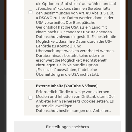
Unser Ticketverkauf ist exklusiv für Kunden der
die Optionen „Statistiken“ auswählen und auf
Sparda-Banken vorbehalten.
„Speichern“ klicken, stimmen Sie ebenfalls
den Bestimmungen von Art. 49 Abs. 1 S.1 lit.
a DSGVO zu. Ihre Daten werden dann in der
USA verarbeitet. Der Europäische
Gerichtshof hat die USA als ein Land mit
Anmelden
Registrieren
einem nach EU-Standards unzureichenden
Datenschutzniveau eingestuft. Es besteht die
Möglichkeit, dass Ihre Daten durch die US-
Behörde zu Kontroll- und
Überwachungszwecken verarbeitet werden.
Darüber hinaus besteht keine oder nur
erschwert die Möglichkeit Rechtsbehelf
einzulegen. Falls Sie nur die Option
„Essenziell“ auswählen, findet eine
Übermittlung in die USA nicht statt.
Externe Inhalte (YouTube & Vimeo)
Erforderlich für die Anzeige von externen
BOUNCE Bon Jovi Tributeband Seit dem Jahr 2001 - und
Medien und Inhalten von Drittanbietern. Der
Anbieter kann seinerseits Cookies setzen. Es
damit seit 25 Jahren - ist BOUNCE erfolgreich auf
gelten die jeweiligen
unzähligen Bühnen in Deutschland und dem angrenzenden
Datenschutzbestimmungen des Anbieters.
Ausland unterwegs. BOUNCE ist mit rund 90 Konzerten pro
Jahr die meistgebuchte Bon Jovi Tributeband Europas und
Einstellungen speichern
gilt, nicht nur unter Insidern, seit vielen Jahren auch als die