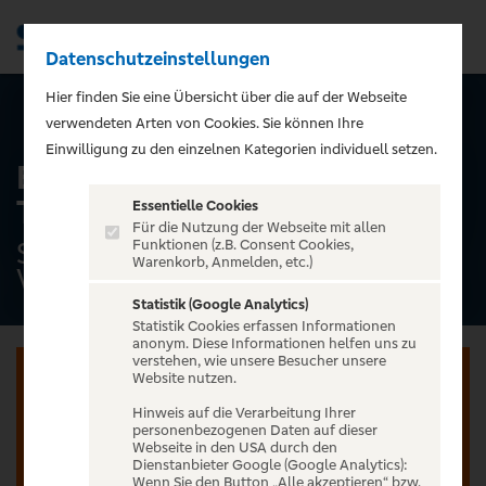
Datenschutzeinstellungen
Men
);">
Hier finden Sie eine Übersicht über die auf der Webseite
ALLE TERMINE
verwendeten Arten von Cookies. Sie können Ihre
Einwilligung zu den einzelnen Kategorien individuell setzen.
Bounce - Bon Jovi
Tributeband
Essentielle Cookies
Für die Nutzung der Webseite mit allen
Schloß Voigtsberg, Oelsnitz/
Funktionen (z.B. Consent Cookies,
Warenkorb, Anmelden, etc.)
Vogtland
Statistik (Google Analytics)
Statistik Cookies erfassen Informationen
anonym. Diese Informationen helfen uns zu
verstehen, wie unsere Besucher unsere
Website nutzen.
Hinweis auf die Verarbeitung Ihrer
personenbezogenen Daten auf dieser
Jetzt anmelden oder registrieren
Webseite in den USA durch den
Dienstanbieter Google (Google Analytics):
Wenn Sie den Button „Alle akzeptieren“ bzw.