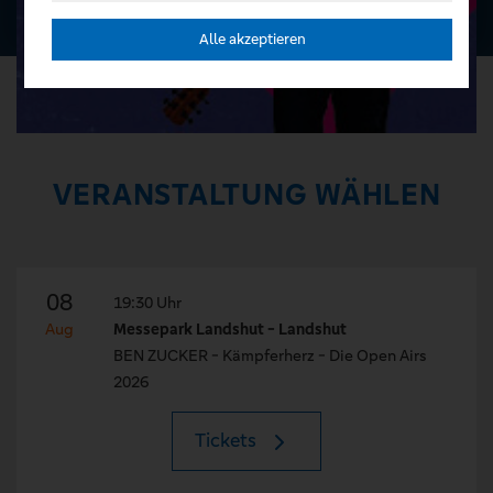
Alle akzeptieren
VERANSTALTUNG WÄHLEN
08
19:30 Uhr
Aug
Messepark Landshut - Landshut
BEN ZUCKER - Kämpferherz - Die Open Airs
2026
Tickets