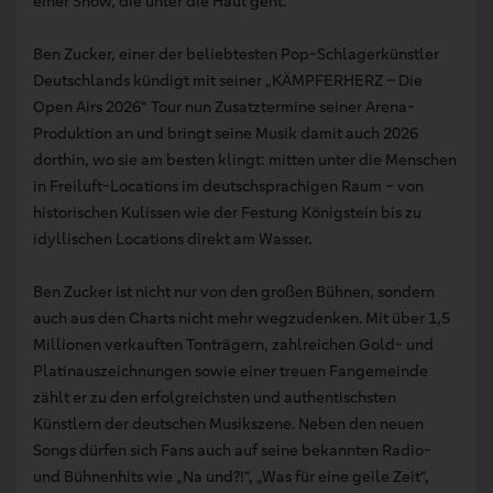
einer Show, die unter die Haut geht.
Ben Zucker, einer der beliebtesten Pop-Schlagerkünstler
Deutschlands kündigt mit seiner „KÄMPFERHERZ – Die
Open Airs 2026“ Tour nun Zusatztermine seiner Arena-
Produktion an und bringt seine Musik damit auch 2026
dorthin, wo sie am besten klingt: mitten unter die Menschen
in Freiluft-Locations im deutschsprachigen Raum – von
historischen Kulissen wie der Festung Königstein bis zu
idyllischen Locations direkt am Wasser.
Ben Zucker ist nicht nur von den großen Bühnen, sondern
auch aus den Charts nicht mehr wegzudenken. Mit über 1,5
Millionen verkauften Tonträgern, zahlreichen Gold- und
Platinauszeichnungen sowie einer treuen Fangemeinde
zählt er zu den erfolgreichsten und authentischsten
Künstlern der deutschen Musikszene. Neben den neuen
Songs dürfen sich Fans auch auf seine bekannten Radio-
und Bühnenhits wie „Na und?!“, „Was für eine geile Zeit“,