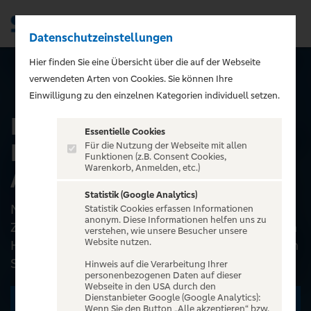
Datenschutzeinstellungen
Men
);">
Hier finden Sie eine Übersicht über die auf der Webseite
verwendeten Arten von Cookies. Sie können Ihre
ALLE EVENTS
Einwilligung zu den einzelnen Kategorien individuell setzen.
BEN ZUCKER -
Essentielle Cookies
Kämpferherz - Die Open
Für die Nutzung der Webseite mit allen
Funktionen (z.B. Consent Cookies,
Warenkorb, Anmelden, etc.)
Airs 2026
Statistik (Google Analytics)
Nach dem Erfolg seiner Arenatour bringt Ben
Statistik Cookies erfassen Informationen
anonym. Diese Informationen helfen uns zu
Zucker seine große Live-Show 2026 unter freien
verstehen, wie unsere Besucher unsere
Website nutzen.
Himmel – exklusive Open-Air-Termine mit neuen
Songs, großem...
Hinweis auf die Verarbeitung Ihrer
personenbezogenen Daten auf dieser
Webseite in den USA durch den
Dienstanbieter Google (Google Analytics):
Zu den Terminen
Wenn Sie den Button „Alle akzeptieren“ bzw.