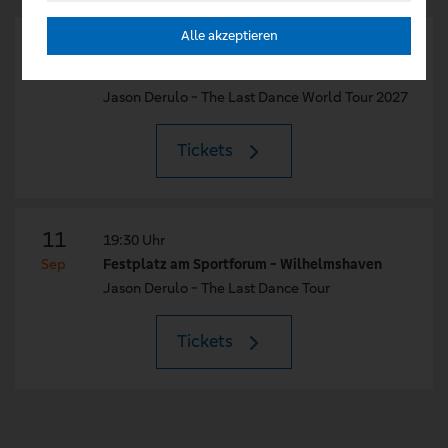
Alle akzeptieren
11
19:00 Uhr
Jun
Tivoli - Aachen
Jason Derulo - The Last Dance World Tour 2027
Tickets
11
19:30 Uhr
Sep
Festplatz am Sportforum - Wilhelmshaven
Jason Derulo - The Last Dance Tour
Tickets