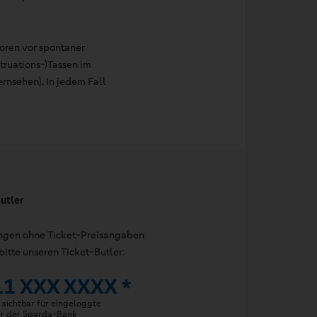
boren vor spontaner
truations-)Tassen im
rnsehen). In jedem Fall
utler
ungen ohne Ticket-Preisangaben
bitte unseren Ticket-Butler:
11 XXX XXXX *
sichtbar für eingeloggte
er der Sparda-Bank