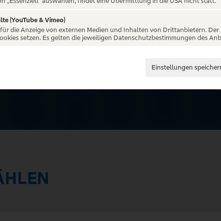
..
on „Essenziell“ auswählen, findet eine Übermittlung in die USA nicht statt.
lte (YouTube & Vimeo)
 für die Anzeige von externen Medien und Inhalten von Drittanbietern. Der
Cookies setzen. Es gelten die jeweiligen Datenschutzbestimmungen des Anb
Einstellungen speicher
ÄHLEN