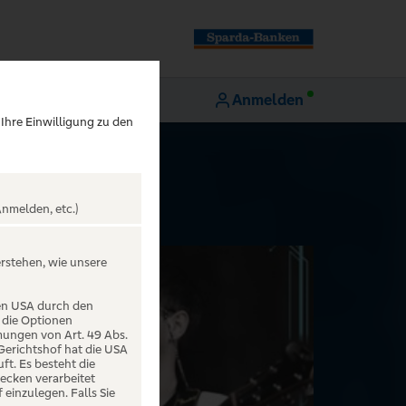
Anmelden
 Ihre Einwilligung zu den
nmelden, etc.)
erstehen, wie unsere
den USA durch den
 die Optionen
mungen von Art. 49 Abs.
 Gerichtshof hat die USA
t. Es besteht die
ecken verarbeitet
einzulegen. Falls Sie