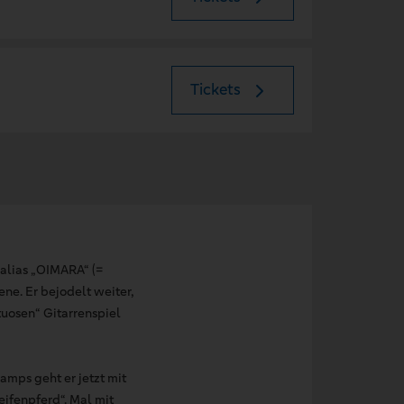
Tickets
 alias „OIMARA“ (=
e. Er bejodelt weiter,
tuosen“ Gitarrenspiel
amps geht er jetzt mit
eifenpferd“. Mal mit