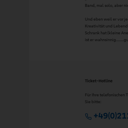
Band, mal solo, aber ni
Und eben weil er vor j
Kreativität und Lebendi
Schrank hat (kleine An
ist er wahnsinnig.......
Ticket-Hotline
Für Ihre telefonischen
Sie bitte:
+49(0)21