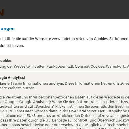
lungen
sicht über die auf der Webseite verwendeten Arten von Cookies. Sie können
iduell setzen.
Cookies
ung der Webseite mit allen Funktionen (z.B. Consent Cookies, Warenkorb, A
ogle Analytics)
okies erfassen Informationen anonym. Diese Informationen helfen uns zu v
sere Website nutzen.
die Verarbeitung Ihrer personenbezogenen Daten auf dieser Webseite in 
er Google (Google Analytics): Wenn Sie den Button „Alle akzeptieren“ bzw.
“ auswählen und auf „Speichern“ klicken, stimmen Sie ebenfalls den Bestim
der bayerische Singer-Songwriter-
 DSGVO zu. Ihre Daten werden dann in der USA verarbeitet. Der Europäische
 mit einem nach EU-Standards unzureichenden Datenschutzniveau eingestuf
lias „OIMARA“ (= gebürtiger
, dass Ihre Daten durch die US-Behörde zu Kontroll- und Überwachungszw
ber hinaus besteht keine oder nur erschwert die Möglichkeit Rechtsbehelf 