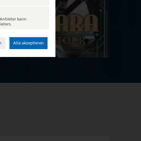
 Anbieter kann
ieters.
n
Alle akzeptieren