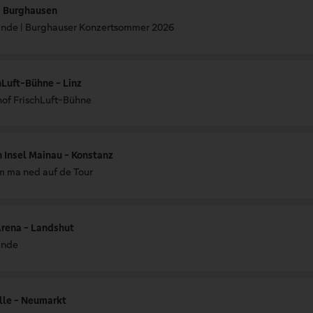
- Burghausen
ande | Burghauser Konzertsommer 2026
hLuft-Bühne - Linz
hof FrischLuft-Bühne
 Insel Mainau - Konstanz
m ma ned auf de Tour
rena - Landshut
ande
lle - Neumarkt