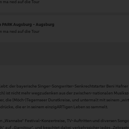
 ma ned auf die Tour
 PARK Augsburg - Augsburg
 ma ned auf die Tour
 lebt: der bayerische Singer-Songwriter-Senkrechtstarter Beni Hafner
) ist nicht mehr wegzudenken aus der zwischen-nationalen Musikszen
er, die (Möch-)Tegernseer Dunstkreise, und untermalt mit seinem „wir
ndrücke, die er in seinem einzigARTigen Leben so sammelt.
n „Wannabe“ Festival-Konzertreise, TV-Auftritten und diversen Songc
h“ auf „Garnitour“, und beachtet dabei verkehrssicher jedes „Zebrastr