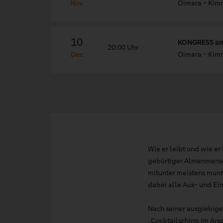
Nov
Oimara - Kimm
10
KONGRESS am
20:00 Uhr
Dec
Oimara - Kimm
Wie er leibt und wie er
gebürtiger Almenmensch
mitunter meistens munt
dabei alle Aus- und Ei
Nach seiner ausgiebige
„Cocktailschirm im Arsc