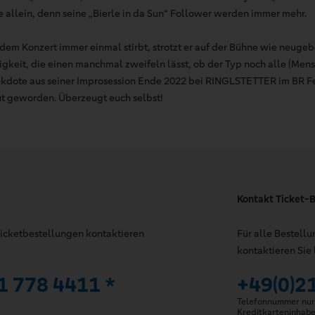
e allein, denn seine „Bierle in da Sun“ Follower werden immer mehr.
edem Konzert immer einmal stirbt, strotzt er auf der Bühne wie neuge
gkeit, die einen manchmal zweifeln lässt, ob der Typ noch alle (Mens
ekdote aus seiner Improsession Ende 2022 bei RINGLSTETTER im BR Fe
..gut geworden. Überzeugt euch selbst!
Kontakt Ticket-B
 Ticketbestellungen kontaktieren
Für alle Bestell
kontaktieren Sie 
1 778 4411 *
+49(0)2
Telefonnummer nur 
Kreditkarteninhab