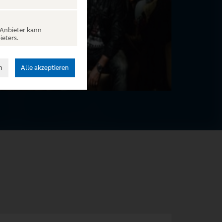
 Anbieter kann
ieters.
n
Alle akzeptieren