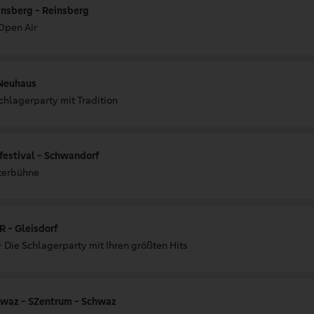
insberg - Reinsberg
 Open Air
 Neuhaus
Schlagerparty mit Tradition
rfestival - Schwandorf
aterbühne
 - Gleisdorf
- Die Schlagerparty mit Ihren größten Hits
hwaz - SZentrum - Schwaz