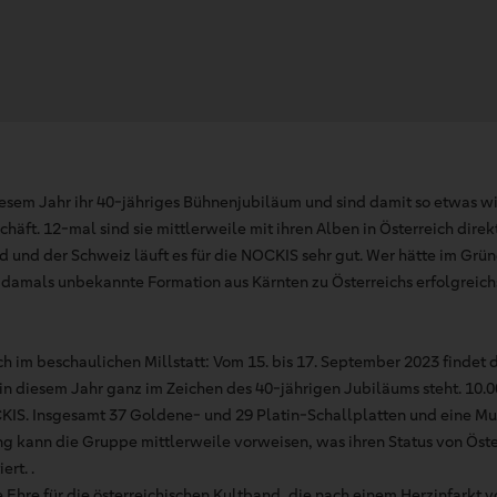
iesem Jahr ihr 40-jähriges Bühnenjubiläum und sind damit so etwas wi
äft. 12-mal sind sie mittlerweile mit ihren Alben in Österreich dire
d und der Schweiz läuft es für die NOCKIS sehr gut. Wer hätte im Grü
e damals unbekannte Formation aus Kärnten zu Österreichs erfolgreic
 im beschaulichen Millstatt: Vom 15. bis 17. September 2023 findet d
in diesem Jahr ganz im Zeichen des 40-jährigen Jubiläums steht. 10.0
KIS. Insgesamt 37 Goldene- und 29 Platin-Schallplatten und eine Mu
 kann die Gruppe mittlerweile vorweisen, was ihren Status von Öster
rt. .
ße Ehre für die österreichischen Kultband, die nach einem Herzinfarkt v