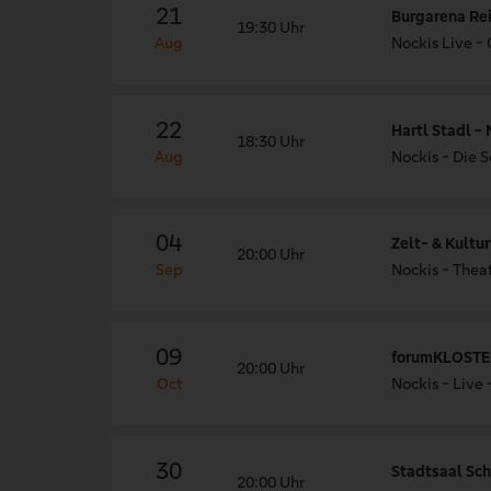
21
Burgarena Re
19:30 Uhr
Aug
Nockis Live -
22
Hartl Stadl -
18:30 Uhr
Aug
Nockis - Die 
04
Zelt- & Kultu
20:00 Uhr
Sep
Nockis - The
09
forumKLOSTER
20:00 Uhr
Oct
Nockis - Live 
30
Stadtsaal Sc
20:00 Uhr