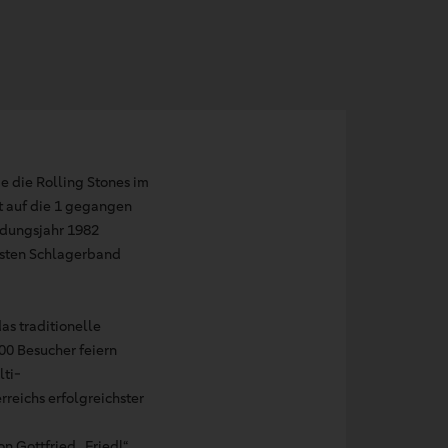
e die Rolling Stones im
kt auf die 1 gegangen
ndungsjahr 1982
hsten Schlagerband
as traditionelle
00 Besucher feiern
lti-
reichs erfolgreichster
on Gottfried „Friedl“