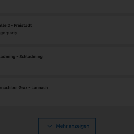
le 2 - Freistadt
agerparty
ladming - Schladming
nnach bei Graz - Lannach
Mehr anzeigen