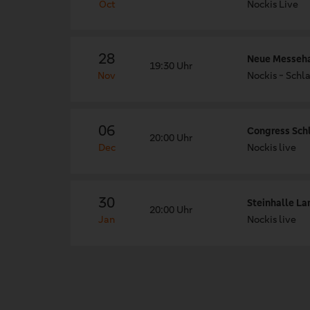
Oct
Nockis Live
28
Neue Messehal
19:30 Uhr
Nov
Nockis - Schl
06
Congress Sch
20:00 Uhr
Dec
Nockis live
30
Steinhalle La
20:00 Uhr
Jan
Nockis live