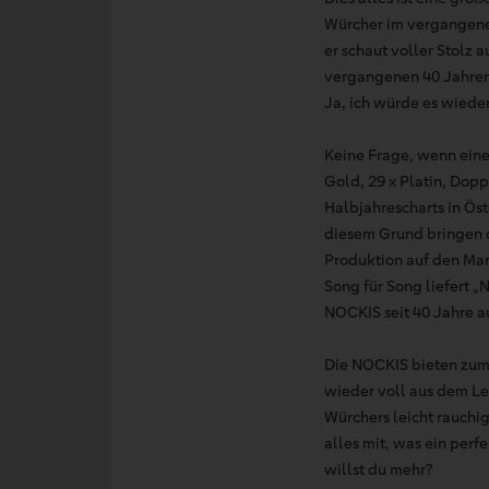
Würcher im vergangenen
er schaut voller Stolz 
vergangenen 40 Jahren
Ja, ich würde es wieder
Keine Frage, wenn eine 
Gold, 29 x Platin, Dop
Halbjahrescharts in Ös
diesem Grund bringen
Produktion auf den Mar
Song für Song liefert 
NOCKIS seit 40 Jahre a
Die NOCKIS bieten zum 
wieder voll aus dem Le
Würchers leicht rauchi
alles mit, was ein pe
willst du mehr?