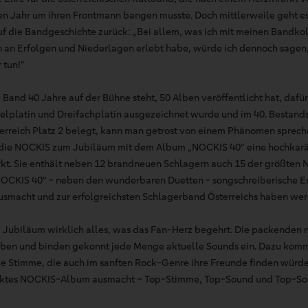
 Jahr um ihren Frontmann bangen musste. Doch mittlerweile geht es
auf die Bandgeschichte zurück: „Bei allem, was ich mit meinen Bandko
 an Erfolgen und Niederlagen erlebt habe, würde ich dennoch sagen
 tun!“
Band 40 Jahre auf der Bühne steht, 50 Alben veröffentlicht hat, dafür
pelplatin und Dreifachplatin ausgezeichnet wurde und im 40. Bestands
terreich Platz 2 belegt, kann man getrost von einem Phänomen spreche
 die NOCKIS zum Jubiläum mit dem Album „NOCKIS 40“ eine hochkar
kt. Sie enthält neben 12 brandneuen Schlagern auch 15 der größten N
„NOCKIS 40“ - neben den wunderbaren Duetten - songschreiberische Ex
usmacht und zur erfolgreichsten Schlagerband Österreichs haben wer
Jubiläum wirklich alles, was das Fan-Herz begehrt. Die packenden 
ben und binden gekonnt jede Menge aktuelle Sounds ein. Dazu kommt
ge Stimme, die auch im sanften Rock-Genre ihre Freunde finden würde
rfektes NOCKIS-Album ausmacht – Top-Stimme, Top-Sound und Top-So