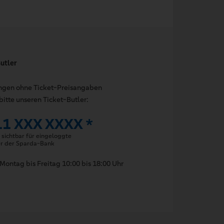
utler
ungen ohne Ticket-Preisangaben
bitte unseren Ticket-Butler:
11 XXX XXXX *
sichtbar für eingeloggte
er der Sparda-Bank
Montag bis Freitag 10:00 bis 18:00 Uhr