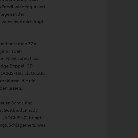
 Friedl wieder gut und
llegen in den
, wenn man mich fragt:
 mit besagten 37 x
jahr in den
n. Nicht zuletzt aus
ätige Doppel-CD-
OCKIS-Hits als Duette.
traklasse, die die
den lassen.
neuen Songs sind
 Gottfried „Friedl“
. „NOCKIS 40“ bringt
ngs. Schlagerherz, was