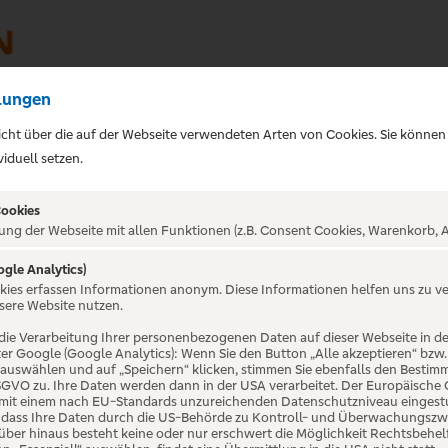
lungen
sicht über die auf der Webseite verwendeten Arten von Cookies. Sie können
iduell setzen.
Cookies
ung der Webseite mit allen Funktionen (z.B. Consent Cookies, Warenkorb, A
ogle Analytics)
okies erfassen Informationen anonym. Diese Informationen helfen uns zu v
sere Website nutzen.
die Verarbeitung Ihrer personenbezogenen Daten auf dieser Webseite in 
er Google (Google Analytics): Wenn Sie den Button „Alle akzeptieren“ bzw.
“ auswählen und auf „Speichern“ klicken, stimmen Sie ebenfalls den Bestim
ahr ihr 40-jähriges Bühnenjubiläum
 DSGVO zu. Ihre Daten werden dann in der USA verarbeitet. Der Europäische
 mit einem nach EU-Standards unzureichenden Datenschutzniveau eingestuf
ie Rolling Stones im deutschen
, dass Ihre Daten durch die US-Behörde zu Kontroll- und Überwachungszw
ber hinaus besteht keine oder nur erschwert die Möglichkeit Rechtsbehelf 