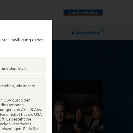
Anmelden
 Ihre Einwilligung zu den
nmelden, etc.)
erstehen, wie unsere
den USA durch den
 die Optionen
mungen von Art. 49 Abs.
 Gerichtshof hat die USA
t. Es besteht die
ecken verarbeitet
einzulegen. Falls Sie