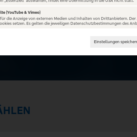
on „Essenziell“ auswählen, findet eine Übermittlung in die USA nicht statt.
lte (YouTube & Vimeo)
 für die Anzeige von externen Medien und Inhalten von Drittanbietern. Der
Cookies setzen. Es gelten die jeweiligen Datenschutzbestimmungen des Anb
Einstellungen speicher
ÄHLEN