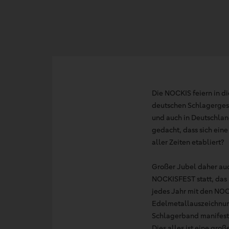
Die NOCKIS feiern in d
deutschen Schlagergesch
und auch in Deutschlan
gedacht, dass sich ein
aller Zeiten etabliert?
Großer Jubel daher auch
NOCKISFEST statt, das 
jedes Jahr mit den NOC
Edelmetallauszeichnung
Schlagerband manifestie
Dies alles ist eine gro