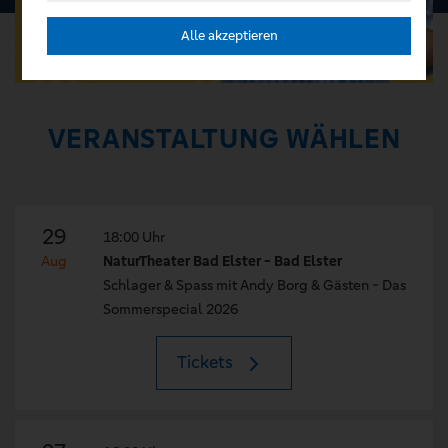
Alle akzeptieren
VERANSTALTUNG WÄHLEN
29
18:00 Uhr
Aug
NaturTheater Bad Elster - Bad Elster
Schlager & Spass mit Andy Borg & Gästen - Das
Sommerspecial 2026
Tickets