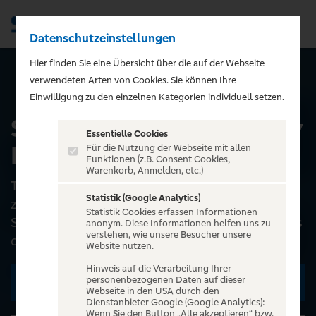
Datenschutzeinstellungen
Men
);">
Hier finden Sie eine Übersicht über die auf der Webseite
verwendeten Arten von Cookies. Sie können Ihre
ALLE EVENTS
Einwilligung zu den einzelnen Kategorien individuell setzen.
Schlager & Spaß mit Andy
Essentielle Cookies
Borg und Gästen
Für die Nutzung der Webseite mit allen
Funktionen (z.B. Consent Cookies,
Warenkorb, Anmelden, etc.)
Thomann Künstler Management bringt
Statistik (Google Analytics)
zusammen was zusammengehört: Schlager und
Statistik Cookies erfassen Informationen
Spaß! Und wer könnte das besser verkörpern als
anonym. Diese Informationen helfen uns zu
verstehen, wie unsere Besucher unsere
die Schlagerikone mit gara...
Website nutzen.
Hinweis auf die Verarbeitung Ihrer
personenbezogenen Daten auf dieser
Zu den Terminen
Webseite in den USA durch den
Dienstanbieter Google (Google Analytics):
Wenn Sie den Button „Alle akzeptieren“ bzw.