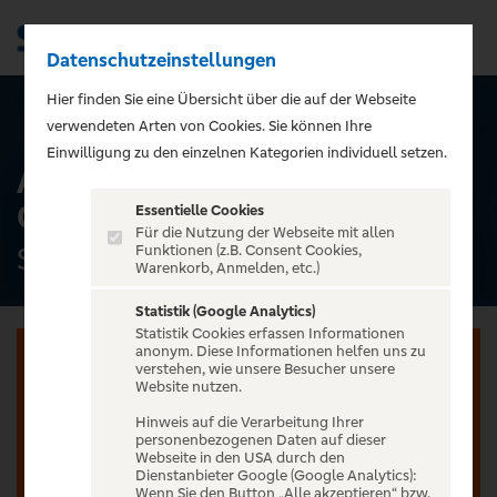
Datenschutzeinstellungen
Men
);">
Hier finden Sie eine Übersicht über die auf der Webseite
ALLE TERMINE
verwendeten Arten von Cookies. Sie können Ihre
Einwilligung zu den einzelnen Kategorien individuell setzen.
Andrea Berg - Sommer-
Open Airs 2026
Essentielle Cookies
Für die Nutzung der Webseite mit allen
Stadion Kitzbühel, Kitzbühel
Funktionen (z.B. Consent Cookies,
Warenkorb, Anmelden, etc.)
Statistik (Google Analytics)
Statistik Cookies erfassen Informationen
anonym. Diese Informationen helfen uns zu
verstehen, wie unsere Besucher unsere
Website nutzen.
Hinweis auf die Verarbeitung Ihrer
Jetzt anmelden oder registrieren
personenbezogenen Daten auf dieser
Webseite in den USA durch den
Unser Ticketverkauf ist exklusiv für Kunden der
Dienstanbieter Google (Google Analytics):
Wenn Sie den Button „Alle akzeptieren“ bzw.