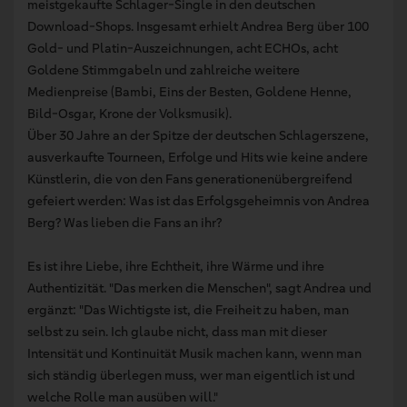
meistgekaufte Schlager-Single in den deutschen
Download-Shops. Insgesamt erhielt Andrea Berg über 100
Gold- und Platin-Auszeichnungen, acht ECHOs, acht
Goldene Stimmgabeln und zahlreiche weitere
Medienpreise (Bambi, Eins der Besten, Goldene Henne,
Bild-Osgar, Krone der Volksmusik).
Über 30 Jahre an der Spitze der deutschen Schlagerszene,
ausverkaufte Tourneen, Erfolge und Hits wie keine andere
Künstlerin, die von den Fans generationenübergreifend
gefeiert werden: Was ist das Erfolgsgeheimnis von Andrea
Berg? Was lieben die Fans an ihr?
Es ist ihre Liebe, ihre Echtheit, ihre Wärme und ihre
Authentizität. "Das merken die Menschen", sagt Andrea und
ergänzt: "Das Wichtigste ist, die Freiheit zu haben, man
selbst zu sein. Ich glaube nicht, dass man mit dieser
Intensität und Kontinuität Musik machen kann, wenn man
sich ständig überlegen muss, wer man eigentlich ist und
welche Rolle man ausüben will."