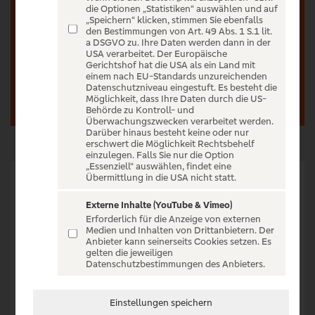
Sparda-Banken vorbehalten.
die Optionen „Statistiken“ auswählen und auf
„Speichern“ klicken, stimmen Sie ebenfalls
den Bestimmungen von Art. 49 Abs. 1 S.1 lit.
a DSGVO zu. Ihre Daten werden dann in der
USA verarbeitet. Der Europäische
Anmelden
Registrieren
Gerichtshof hat die USA als ein Land mit
einem nach EU-Standards unzureichenden
Datenschutzniveau eingestuft. Es besteht die
Möglichkeit, dass Ihre Daten durch die US-
Behörde zu Kontroll- und
Überwachungszwecken verarbeitet werden.
Darüber hinaus besteht keine oder nur
erschwert die Möglichkeit Rechtsbehelf
einzulegen. Falls Sie nur die Option
„Essenziell“ auswählen, findet eine
Übermittlung in die USA nicht statt.
Externe Inhalte (YouTube & Vimeo)
Eine unvergessliche Sommerparty, Emotionen pur und ein
Erforderlich für die Anzeige von externen
Abend voller Superhits: Ausnahmekünstlerin Andrea Berg
Medien und Inhalten von Drittanbietern. Der
Anbieter kann seinerseits Cookies setzen. Es
und ihre Band kommen am 25. Juli 2026 zum Sommer Open
gelten die jeweiligen
Air auf den Schlossplatz Emmendingen.
Datenschutzbestimmungen des Anbieters.
Alle Fans dürfen sich schon heute auf eine spektakuläre
Einstellungen speichern
Bühnenshow der erfolgreichsten Sängerin der deutschen