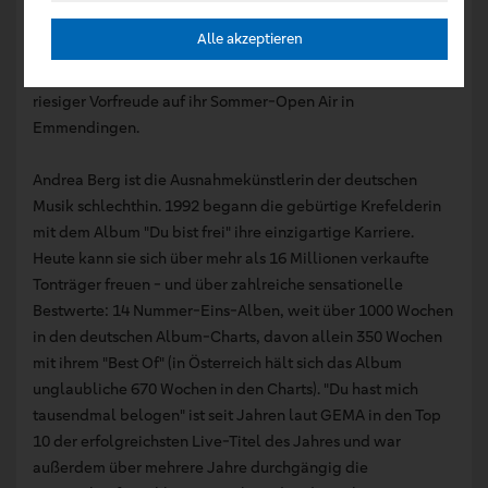
Chart-Geschichte freuen. „Ich kann es kaum erwarten, mit
Alle akzeptieren
Euch das Leben zu feiern. Wir werden es gemeinsam richtig
krachen lassen, seid gespannt“, blickt Andrea Berg mit
riesiger Vorfreude auf ihr Sommer-Open Air in
Emmendingen.
Andrea Berg ist die Ausnahmekünstlerin der deutschen
Musik schlechthin. 1992 begann die gebürtige Krefelderin
mit dem Album "Du bist frei" ihre einzigartige Karriere.
Heute kann sie sich über mehr als 16 Millionen verkaufte
Tonträger freuen - und über zahlreiche sensationelle
Bestwerte: 14 Nummer-Eins-Alben, weit über 1000 Wochen
in den deutschen Album-Charts, davon allein 350 Wochen
mit ihrem "Best Of" (in Österreich hält sich das Album
unglaubliche 670 Wochen in den Charts). "Du hast mich
tausendmal belogen" ist seit Jahren laut GEMA in den Top
10 der erfolgreichsten Live-Titel des Jahres und war
außerdem über mehrere Jahre durchgängig die